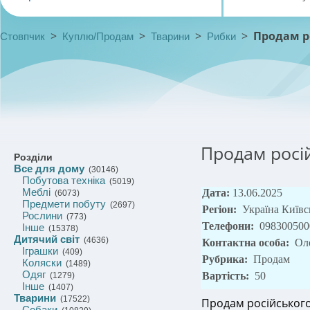
>
>
>
>
Продам р
Стовпчик
Куплю/Продам
Тварини
Рибки
Продам росі
Розділи
Все для дому
(30146)
Побутова техніка
(5019)
Меблі
Дата:
13.06.2025
(6073)
Предмети побуту
(2697)
Регіон:
Україна Київс
Рослини
(773)
Телефони:
098300500
Інше
(15378)
Дитячий світ
(4636)
Контактна особа:
Ол
Іграшки
(409)
Рубрика:
Продам
Коляски
(1489)
Одяг
Вартість:
50
(1279)
Інше
(1407)
Тварини
(17522)
Продам російського 
Собаки