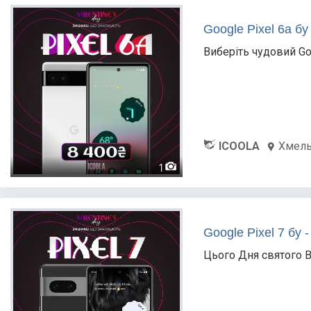
Google Pixel 6a бу
Виберіть чудовий Go
ICOOLA
Хмел
1
Goоgle Рixel 7 бу 
Цього Дня святого В