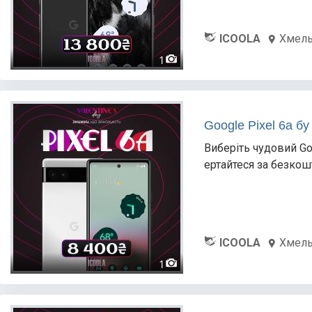
ICOOLA
Хмел
1
Google Pixel 6a бу
Виберіть чудовий Go
ертайтеся за безко
ICOOLA
Хмел
1