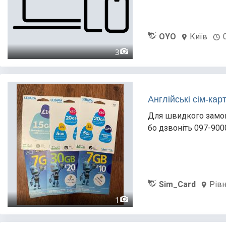
OYO
Київ
3
Англійські сім-кар
Для швидкого замов
бо дзвоніть 097-900
Sim_Card
Рів
1