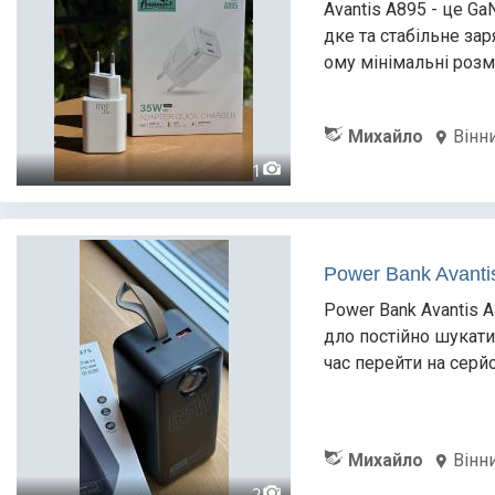
Avantis A895 - це G
дке та стабільне за
ому мінімальні розмі
Михайло
Вінн
1
Power Bank Avanti
Power Bank Avantis 
дло постійно шукати
час перейти на серйо
Михайло
Вінн
2