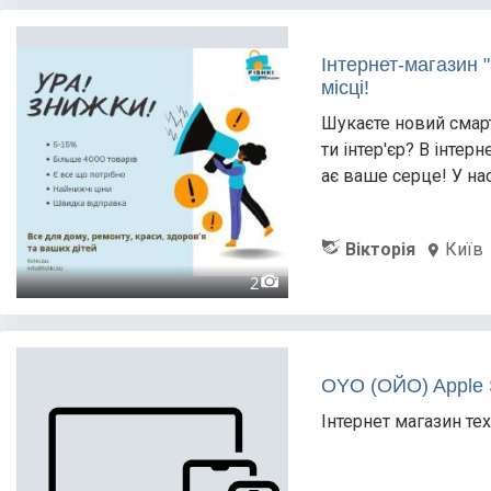
Інтернет-магазин "
місці!
Шукаєте новий смарт
ти інтер'єр? В інтерн
ає ваше серце! У на
Вікторія
Київ
2
OYO (ОЙО) Apple 
Інтернет магазин тех