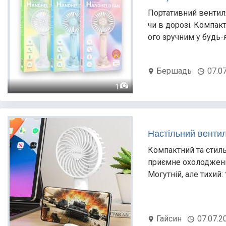
Портативний вентиля
чи в дорозі. Компак
ого зручним у будь-
Бершадь
07.0
1
Настільний венти
Компактний та стиль
приємне охолодження
Могутній, але тихий:
Гайсин
07.07.2