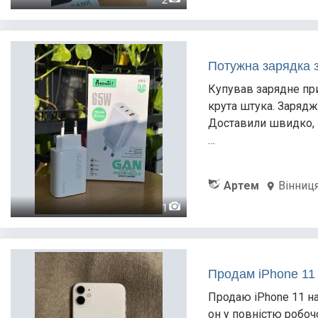
Потужна зарядка 
Купував зарядне при
крута штука. Зарядж
Доставили швидко, 
…
Артем
Вінниц
1
Продам iPhone 11 
Продаю iPhone 11 на
он у повністю робоч