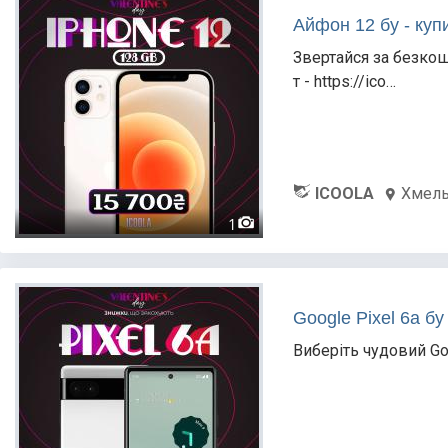
Айфон 12 бу - куп
Звертайся за безко
т - https://ico…
ICOOLA
Хмел
1
Google Pixel 6a бу
Виберіть чудовий Go