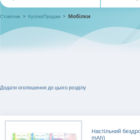
>
>
Мобілки
Стовпчик
Куплю/Продам
Додати оголошення до цього розділу
Настільний бездр
mAh)