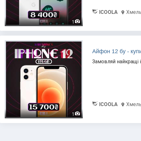
ICOOLA
Хмел
1
Айфон 12 бу - куп
Замовляй найкращі i
ICOOLA
Хмел
1