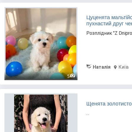
Цуценята мальтійс
пухнастий друг че
Розплідник "Z Dnipro
Наталія
Київ
5
Щенята золотистог
…