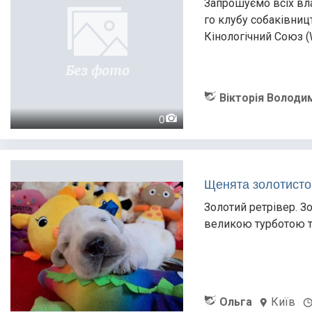
Запрошуємо всіх вл
го клубу собаківниц
Кінологічний Союз (
Вікторія Володи
0
Щенята золотистог
Золотий ретрівер. Зо
великою турботою т
Ольга
Київ