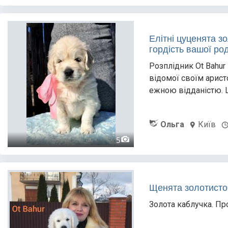
Елітні цуценята зо
гордість вашої ро
Розплідник Ot Bahur
відомої своїм арист
ежною відданістю. Ц
Ольга
Київ
5
Щенята золотистог
Золота каблучка. Пр