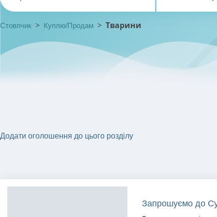
>
>
Тварини
Стовпчик
Куплю/Продам
Додати оголошення до цього розділу
Запрошуємо до Су