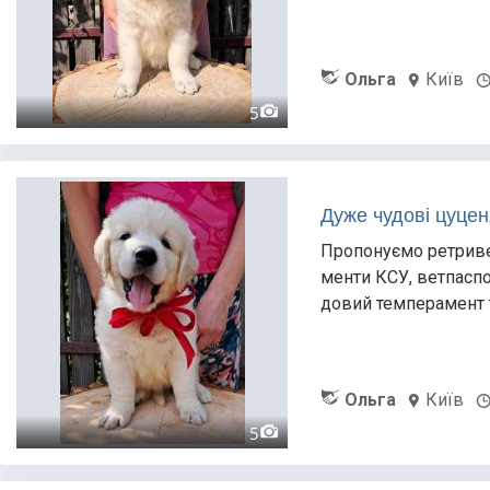
Ольга
Київ
5
Дуже чудові цуцен
Пропонуємо ретривер
менти КСУ, ветпаспор
довий темперамент т
Ольга
Київ
5