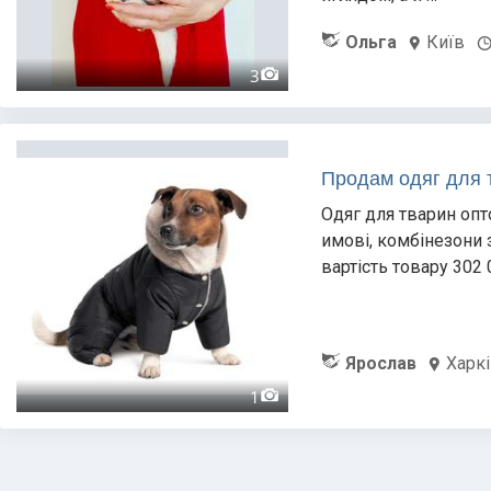
Ольга
Київ
3
Продам одяг для 
Одяг для тварин опт
имові, комбінезони з
вартість товару 302
Ярослав
Харк
1