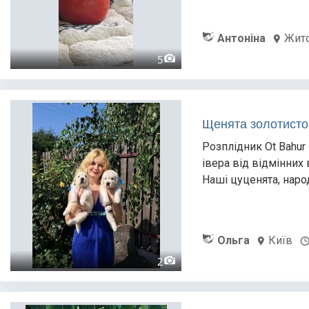
Антоніна
Жит
5
Щенята золотистог
Розплідник Ot Bahur
івера від відмінних
Наші цуценята, народ
Ольга
Київ
2