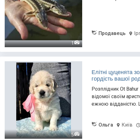
Продавець
Ір
1
Елітні цуценята зо
гордість вашої ро
Розплідник Ot Bahur
відомої своїм арист
ежною відданістю. Ц
Ольга
Київ
5