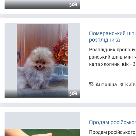
5
Померанський шпіц
розплідника
Розплідник пропону
ранський шпіц міні-
ка та хлопчик, вік -
Антоніна
Київ
5
Продам російсько
Продам російського м