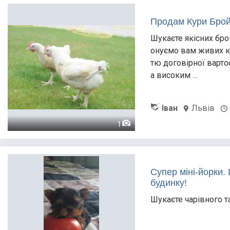
Продам Кури Бройл
Шукаєте якісних бро
онуємо вам живих к
тю договірної варто
а високим …
Іван
Львів
1
Супер міні-йорки.
будинку!
Шукаєте чарівного т