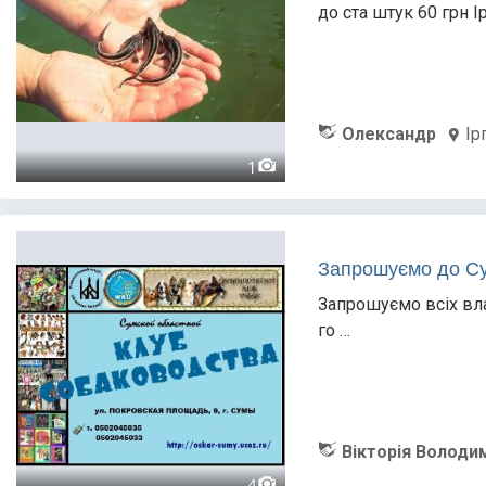
до ста штук 60 грн І
Олександр
Ір
1
Запрошуємо до Су
Запрошуємо всіх вл
го …
Вікторія Володи
4