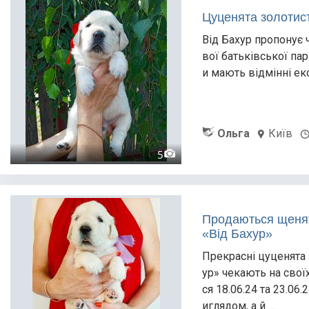
Цуценята золотист
Від Бахур пропонує 
вої батьківської па
и мають відмінні екс
Ольга
Київ
5
Продаються щенят
«Від Бахур»
Прекрасні цуценята 
ур» чекають на свої
ся 18.06.24 та 23.06
иглядом, а й …