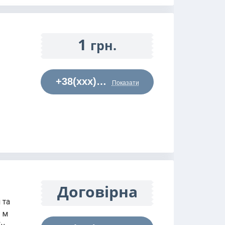
1
грн.
+38(xxx)…
Показати
Договірна
 та
х м