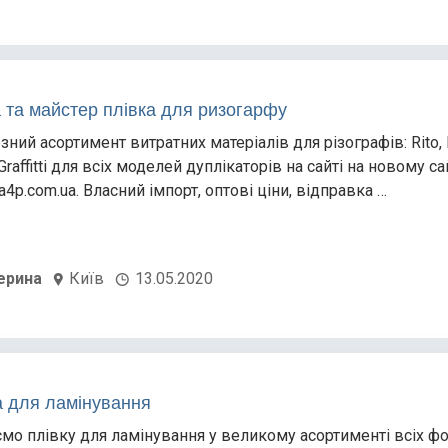
 та майстер плівка для ризогарфу
зний асортимент витратних матеріалів для різографів: Rito,
Graffitti для всіх моделей дуплікаторів на сайті на новому са
/a4p.com.ua. Власний імпорт, оптові ціни, відправка …
ерина
Київ
13.05.2020
а для ламінування
мо плівку для ламінування у великому асортименті всіх ф