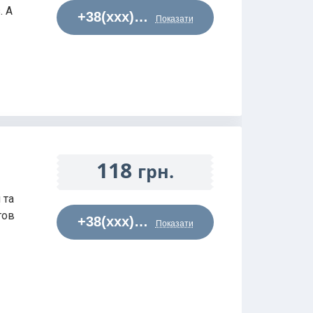
. A
+38(xxx)…
Показати
118
грн.
 та
гов
+38(xxx)…
Показати