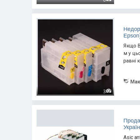
Недор
Epson
Якщо В
м у ць
равні 
Мак
3
Прода
Україн
Asic an