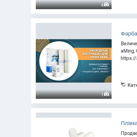
4
Фарба
Величе
aMing, 
https:/
Кат
1
Плівк
Продає