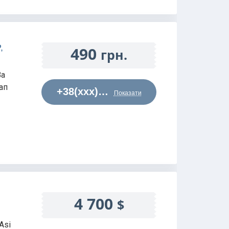
,
490
грн.
Ва
ап
+38(xxx)…
Показати
4 700
$
Asi