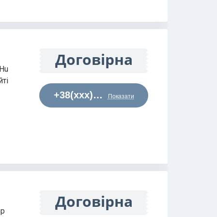
Договірна
 Hu
йті
+38(xxx)…
Показати
Договірна
ор