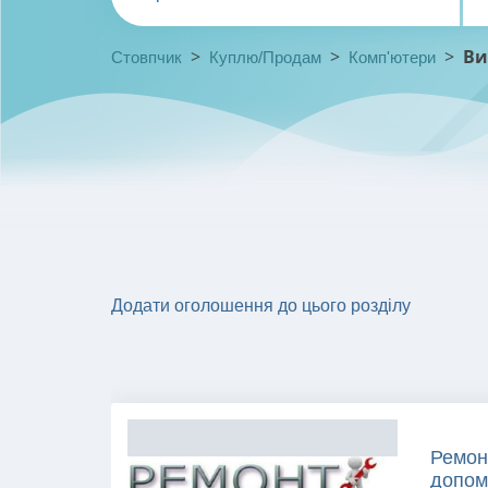
>
>
>
Ви
Стовпчик
Куплю/Продам
Комп'ютери
Додати оголошення до цього розділу
Ремонт
допомо