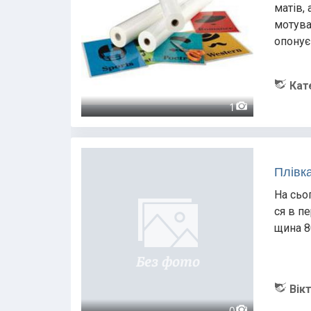
матів,
мотува
опонує
Кат
1
Плівка
На сьо
ся в п
щина 8
Вік
0