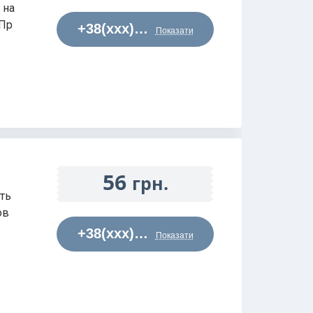
 на
 Пр
+38(xxx)…
Показати
56
грн.
єть
ов
+38(xxx)…
Показати