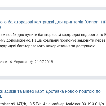
ого багаторазові картриджі для принтерів (Canon, HP
)
ам необхідно купити багаторазові картриджі недорого, то 
ому допоможемо. Наша компанія пропонує замовити перез
картриджі багаторазового використання за доступною …
сим
Україна
21.07.2018
ж асиків та Відео карт. Доставка новою поштою по
і.
tminer s9 14T/h, 13.5 T/h. Asic майнер AntMiner D3 19.3 GH/s. 