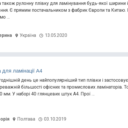
 а також рулонну плівку для ламінування будь-якої ширини і
ння. Є прямим постачальником з фабрик Європи та Китаю.
мо …
ерина
Україна
13.05.2020
 для ламінації А4
годнішній день це найпопулярніший тип плівки і застосову
ереважній більшості офісних та промислових ламінаторів. Т
0 мм. У наборі 40 глянцевих штук А4. Прої …
торія
Полтава
03.10.2019