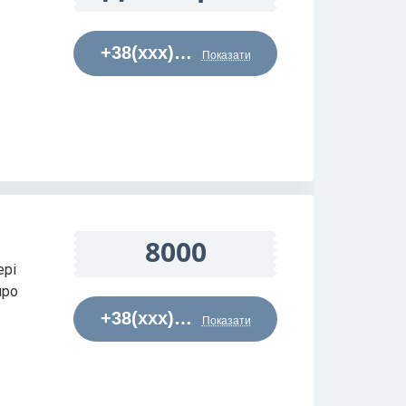
+38(xxx)…
Показати
8000
ері
про
+38(xxx)…
Показати