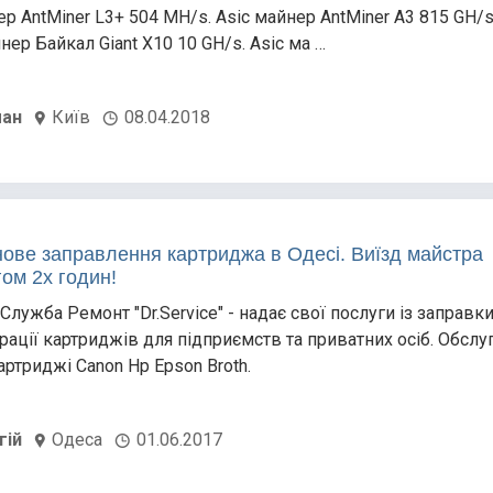
ер AntMiner L3+ 504 MH/s. Asic майнер AntMiner A3 815 GH/s
йнер Байкал Giant X10 10 GH/s. Asic ма …
ан
Київ
08.04.2018
нове заправлення картриджа в Одесі. Виїзд майстра
ом 2х годин!
Служба Ремонт "Dr.Service" - надає свої послуги із заправки
рації картриджів для підприємств та приватних осіб. Обслу
артриджі Canon Hp Epson Broth.
гій
Одеса
01.06.2017