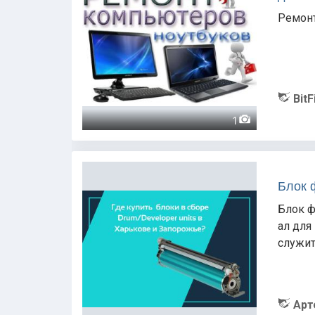
Ремонт
BitF
1
Блок 
Блок ф
ал для 
служит
Арт