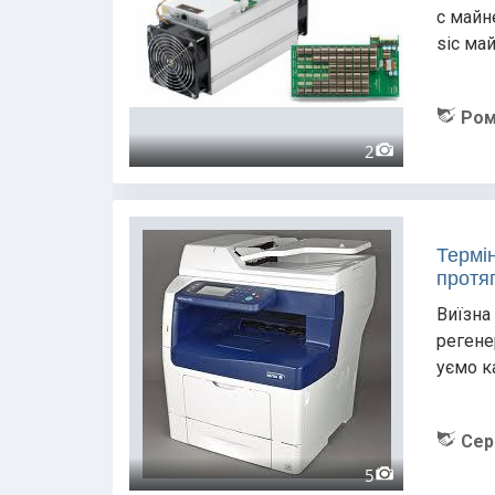
c майн
sic ма
Ром
2
Термі
протяг
Виїзна 
регене
уємо к
Сер
5