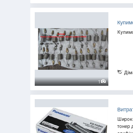
Купим
Купимо
Дім
1
Витрат
Широки
тонер 