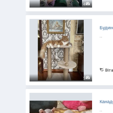
4
Будино
…
Віта
5
Канад
…