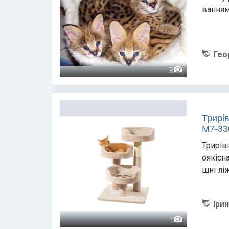
ванням
Гео
3
Трирі
M7-33
Трирівн
оякісн
шні ліж
Іри
1