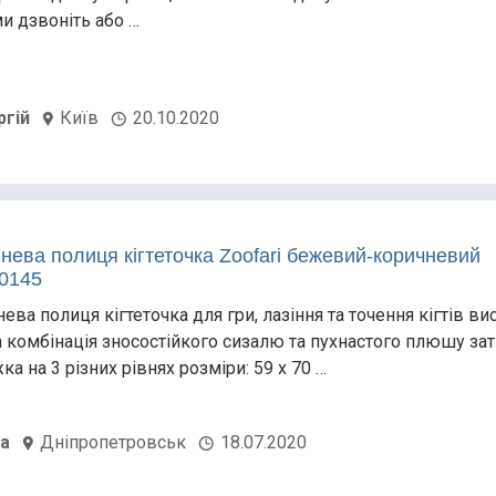
и дзвоніть або …
ргій
Київ
20.10.2020
внева полиця кігтеточка Zoofari бежевий-коричневий
0145
ева полиця кігтеточка для гри, лазіння та точення кігтів ви
а комбінація зносостійкого сизалю та пухнастого плюшу за
ка на 3 різних рівнях розміри: 59 х 70 …
на
Дніпропетровськ
18.07.2020