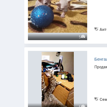
Ант
5
Бенга
Продам
Се
5