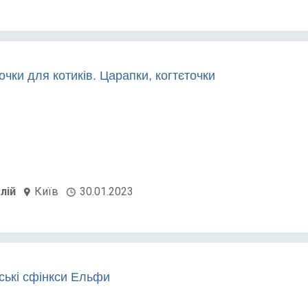
чки для котиків. Царапки, когтєточки
лій
Київ
30.01.2023
ські сфінкси Ельфи