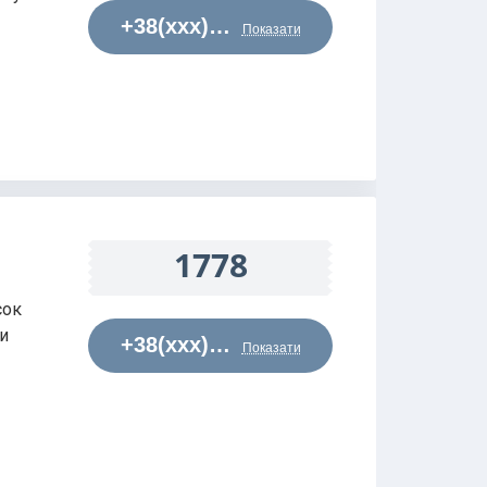
+38(xxx)…
Показати
1778
сок
ти
+38(xxx)…
Показати