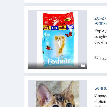
ZO-270
корич
Корм д
ає зуб
отом т
Пав
1
Бенгал
У прод
люблят