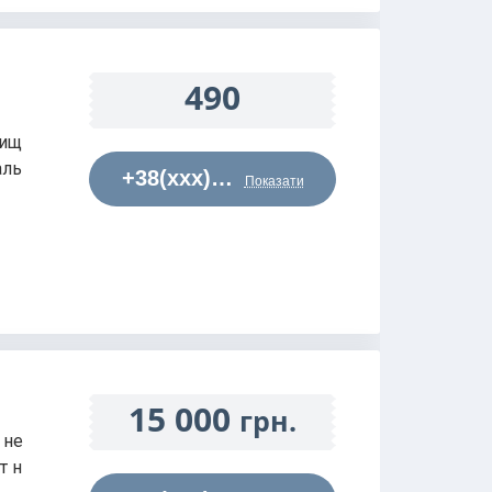
490
чищ
аль
+38(xxx)…
Показати
15 000
грн.
 не
т н