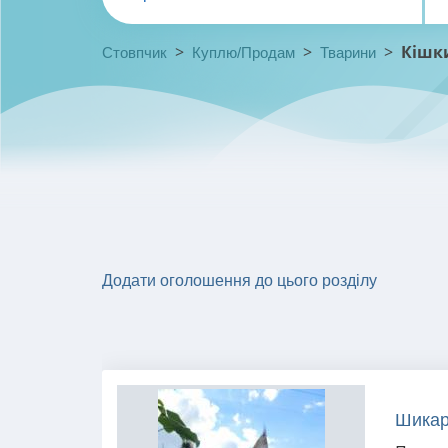
>
>
>
Кішк
Стовпчик
Куплю/Продам
Тварини
Додати оголошення до цього розділу
Шикар