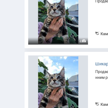
Продає
Кам
4
Шикар
Продає
нним р
Кам