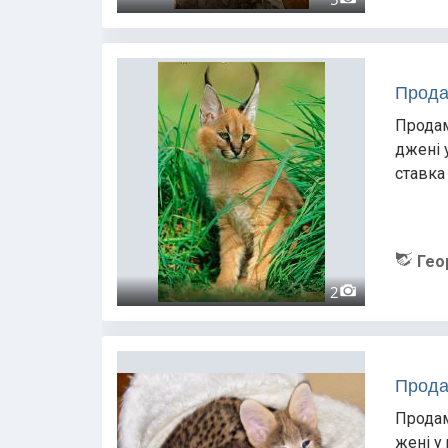
Прода
Продам
джені 
ставка 
Гео
2
Прода
Продам
жені у