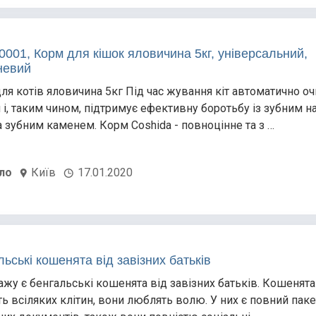
001, Корм ​​для кішок яловичина 5кг, універсальний,
невий
ля котів яловичина 5кг Під час жування кіт автоматично о
и і, таким чином, підтримує ефективну боротьбу із зубним н
а зубним каменем. Корм Coshida - повноцінне та з …
ло
Київ
17.01.2020
ьські кошенята від завізних батьків
ажу є бенгальські кошенята від завізних батьків. Кошенята
ь всіляких клітин, вони люблять волю. У них є повний паке