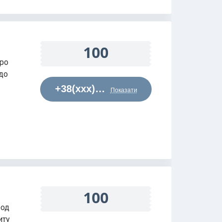
100
аро
до
+38(xxx)…
Показати
100
род
иту