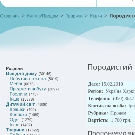
>
>
>
>
Породист
Стовпчик
Куплю/Продам
Тварини
Кішки
Породистий 
Розділи
Все для дому
(30146)
Побутова техніка
(5019)
Меблі
Дата:
15.02.2018
(6073)
Предмети побуту
(2697)
Регіон:
Україна Харкі
Рослини
(773)
Телефони:
(050) 3647
Інше
(15378)
Дитячий світ
(4636)
Контактна особа:
Ір
Іграшки
(409)
Рубрика:
Продам
Коляски
(1489)
Одяг
Вартість:
1 700 грн.
(1279)
Інше
(1407)
Тварини
(17522)
Пропонуємо я
Собаки