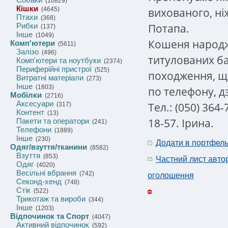
(10829)
Кішки
вихованого, ні
(4645)
Птахи
(368)
Потапа.
Рибки
(137)
Інше
(1049)
Кошеня народж
Комп'ютери
(5611)
Залізо
(496)
титулованих ба
Комп'ютери та ноутбуки
(2374)
Периферійні пристрої
(525)
походження, щ
Витратні матеріали
(273)
Інше
(1803)
по телефону, д
Мобілки
(2716)
Аксесуари
Тел.: (050) 364-
(317)
Контент
(13)
18-57. Ірина.
Пакети та оператори
(241)
Телефони
(1889)
Інше
(230)
Додати в портфел
Одяг/взуття/тканини
(8582)
Взуття
(853)
Частний лист авто
Одяг
(4020)
Весільні вбрання
(742)
оголошення
Секонд-хенд
(748)
Стік
(522)
Трикотаж та вироби
(344)
Інше
(1203)
Відпочинок та Спорт
(4047)
Активний відпочинок
(592)