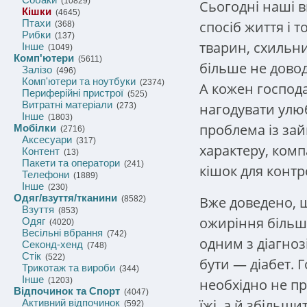
(10829)
Сьогодні наші 
Кішки
(4645)
Птахи
спосіб життя і 
(368)
Рибки
(137)
тварин, схильни
Інше
(1049)
Комп'ютери
(5611)
більше не довод
Залізо
(496)
Комп'ютери та ноутбуки
(2374)
А кожен господ
Периферійні пристрої
(525)
Витратні матеріали
нагодувати улю
(273)
Інше
(1803)
проблема із за
Мобілки
(2716)
Аксесуари
(317)
характеру, ком
Контент
(13)
Пакети та оператори
(241)
кішок для контр
Телефони
(1889)
Інше
(230)
Одяг/взуття/тканини
Вже доведено, щ
(8582)
Взуття
(853)
ожиріння більш
Одяг
(4020)
Весільні вбрання
(742)
одним з діагноз
Секонд-хенд
(748)
Стік
(522)
бути — діабет. 
Трикотаж та вироби
(344)
Інше
необхідно не пр
(1203)
Відпочинок та Спорт
(4047)
їжі, а й збільш
Активний відпочинок
(592)