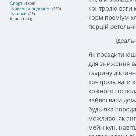
Спорт
(1356)
контролю ваги 
Туризм та подорожі
(850)
Тусовки
(86)
корм преміум к
Інше
(1093)
порцій ретельн
Ідеаль
Як посадити кіш
для зниження ва
тварину дієтич
контроль ваги к
кожного господ
зайвої ваги дом
будь-яка порода
можливо, як анг
мейн кун, навіт