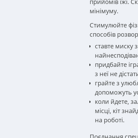
прийомів їжі. Ск
мінімуму.
Стимулюйте фізи
способів розвор
ставте миску з
найнесподіван
придбайте ігр
з неї не дістати
грайте з улюб
допоможуть усі
коли йдете, з
місці, кіт зна
на роботі.
Поєднання спец