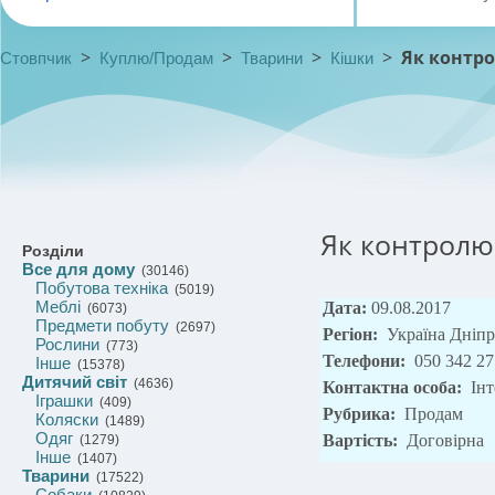
>
>
>
>
Як контро
Стовпчик
Куплю/Продам
Тварини
Кішки
Як контролю
Розділи
Все для дому
(30146)
Побутова техніка
(5019)
Меблі
Дата:
09.08.2017
(6073)
Предмети побуту
(2697)
Регіон:
Україна Дніп
Рослини
(773)
Телефони:
050 342 27
Інше
(15378)
Дитячий світ
(4636)
Контактна особа:
Ін
Іграшки
(409)
Рубрика:
Продам
Коляски
(1489)
Одяг
Вартість:
Договірна
(1279)
Інше
(1407)
Тварини
(17522)
Собаки