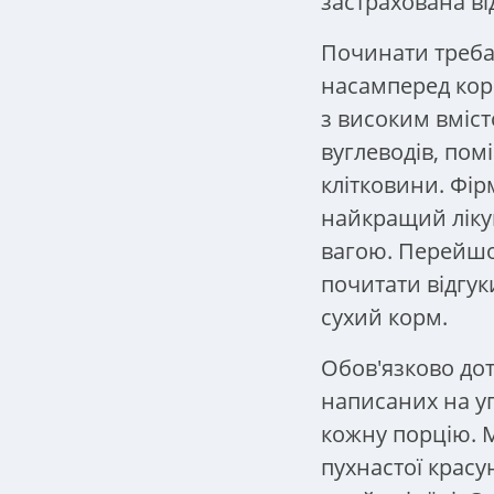
застрахована ві
Починати треба 
насамперед ко
з високим вміст
вуглеводів, пом
клітковини. Фі
найкращий ліку
вагою. Перейш
почитати відгук
сухий корм.
Обов'язково дот
написаних на у
кожну порцію. 
пухнастої красун