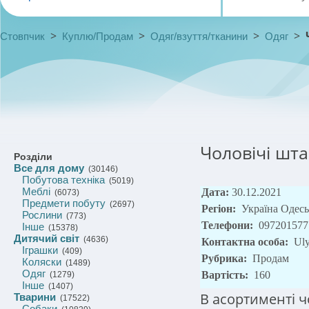
>
>
>
>
Стовпчик
Куплю/Продам
Одяг/взуття/тканини
Одяг
Чоловічі шта
Розділи
Все для дому
(30146)
Побутова техніка
(5019)
Меблі
Дата:
30.12.2021
(6073)
Предмети побуту
(2697)
Регіон:
Україна Одес
Рослини
(773)
Телефони:
097201577
Інше
(15378)
Дитячий світ
(4636)
Контактна особа:
Uly
Іграшки
(409)
Рубрика:
Продам
Коляски
(1489)
Одяг
Вартість:
160
(1279)
Інше
(1407)
В асортименті ч
Тварини
(17522)
Собаки