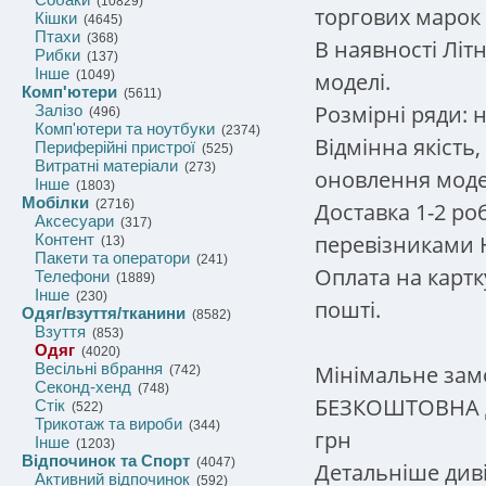
(10829)
торгових марок
Кішки
(4645)
Птахи
(368)
В наявності Літн
Рибки
(137)
Інше
моделі.
(1049)
Комп'ютери
(5611)
Розмірні ряди: 
Залізо
(496)
Комп'ютери та ноутбуки
(2374)
Відмінна якість
Периферійні пристрої
(525)
Витратні матеріали
(273)
оновлення моде
Інше
(1803)
Мобілки
(2716)
Доставка 1-2 ро
Аксесуари
(317)
перевізниками Н
Контент
(13)
Пакети та оператори
(241)
Оплата на картк
Телефони
(1889)
Інше
(230)
пошті.
Одяг/взуття/тканини
(8582)
Взуття
(853)
Одяг
(4020)
Весільні вбрання
Мінімальне замо
(742)
Секонд-хенд
(748)
БЕЗКОШТОВНА до
Стік
(522)
Трикотаж та вироби
(344)
грн
Інше
(1203)
Відпочинок та Спорт
(4047)
Детальніше диві
Активний відпочинок
(592)