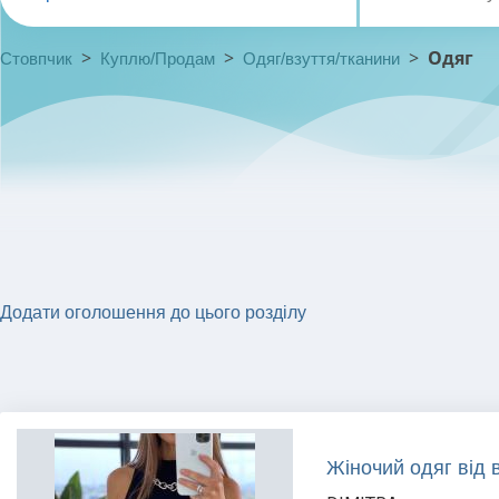
>
>
>
Одяг
Стовпчик
Куплю/Продам
Одяг/взуття/тканини
Додати оголошення до цього розділу
Жіночий одяг від