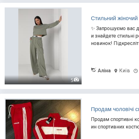
Стильний жіночий 
✨ Запрошуємо вас до
и знайдете стильні 
новинок! Підкресліт
Аліна
Київ
5
Продам чоловічі с
Продам спортивні к
ин спортивних кост