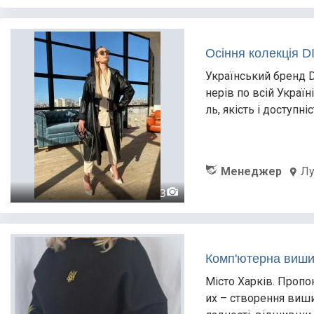
Осіння колекція D
Український бренд D
нерів по всій Україн
ль, якість і доступ
Менеджер
Л
3
Комп'ютерна виши
Місто Харків. Пропо
их – створення виши