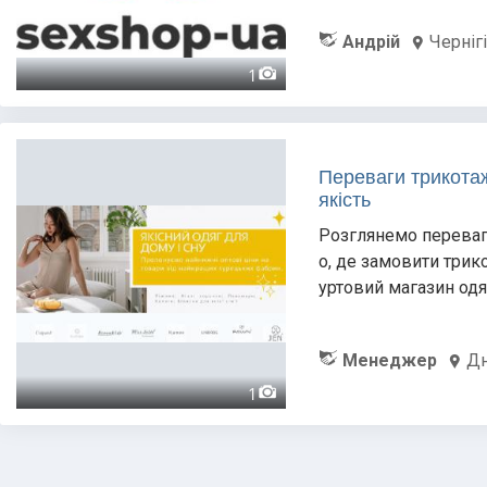
Андрій
Черніг
1
Переваги трикотаж
якість
Розглянемо переваги
о, де замовити трик
уртовий магазин одя
Менеджер
Дн
1