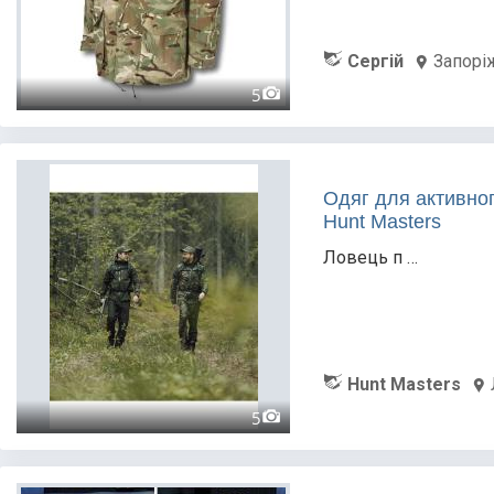
Сергій
Запорі
5
Одяг для активног
Hunt Masters
Ловець п …
Hunt Masters
5