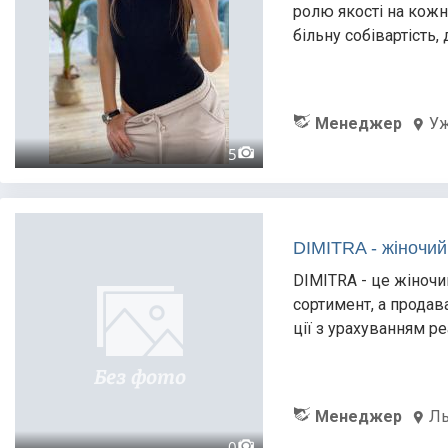
ролю якості на кожн
більну собівартість, 
Менеджер
Уж
5
DIMITRA - жіночий
DIMITRA - це жіночи
сортимент, а продав
ції з урахуванням р
Менеджер
Ль
0