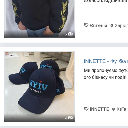
ладності, відшивши 
Євгеній
Харкі
3
INNETTE - Футбол
Ми пропонуємо футб
ого бізнесу чи події
INNETTE
Київ
4