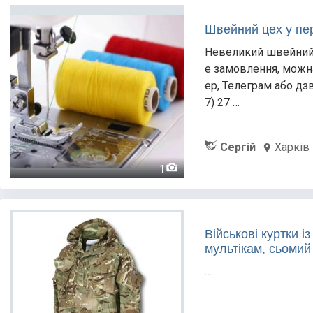
Швейний цех у пе
Невеликий швейний 
е замовлення, можна
ер, Телеграм або дзв
7) 27 …
Сергій
Харків
1
Військові куртки і
мультікам, сьомий
…