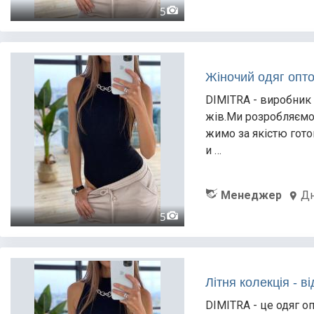
5
Жіночий одяг опто
DIMITRA - виробник 
жів.Ми розробляємо
жимо за якістю гото
и …
Менеджер
Дн
5
Літня колекція - в
DIMITRA - це одяг о