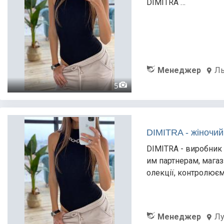
DIMITRA …
Менеджер
Ль
5
DIMITRA - жіночий
DIMITRA - виробник 
им партнерам, мага
олекції, контролює
Менеджер
Л