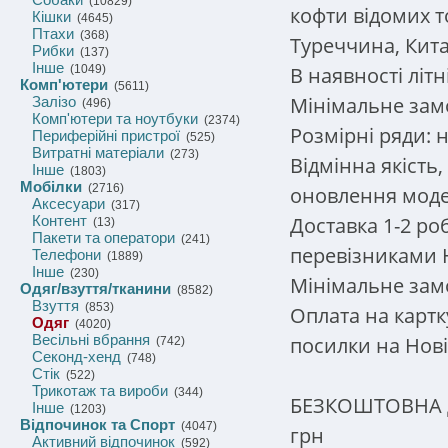
(10829)
кофти відомих 
Кішки
(4645)
Птахи
(368)
Туреччина, Кита
Рибки
(137)
Інше
В наявності літн
(1049)
Комп'ютери
(5611)
Мінімальне замо
Залізо
(496)
Комп'ютери та ноутбуки
(2374)
Розмірні ряди: 
Периферійні пристрої
(525)
Витратні матеріали
(273)
Відмінна якість
Інше
(1803)
Мобілки
(2716)
оновлення моде
Аксесуари
(317)
Доставка 1-2 ро
Контент
(13)
Пакети та оператори
(241)
перевізниками Н
Телефони
(1889)
Інше
(230)
Мінімальне замо
Одяг/взуття/тканини
(8582)
Взуття
(853)
Оплата на карт
Одяг
(4020)
Весільні вбрання
посилки на Нові
(742)
Секонд-хенд
(748)
Стік
(522)
Трикотаж та вироби
(344)
БЕЗКОШТОВНА до
Інше
(1203)
Відпочинок та Спорт
(4047)
грн
Активний відпочинок
(592)