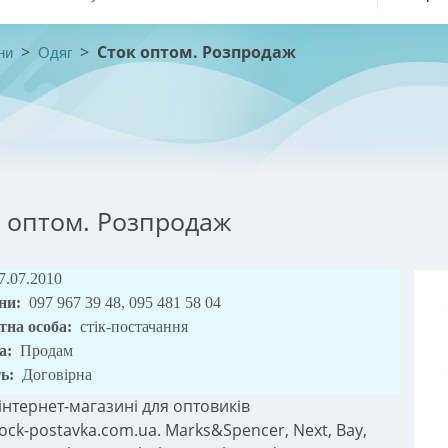
>
>
Сток оптом. Розпродаж
ни
Одяг
 оптом. Розпродаж
7.07.2010
ни:
097 967 39 48, 095 481 58 04
тна особа:
стік-постачання
а:
Продам
ть:
Договірна
 інтернет-магазині для оптовиків
ock-postavka.com.ua. Marks&Spencer, Next, Bay,