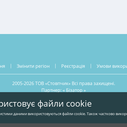
ння
змінити регіон
реєстрація
умови викор
2005-2026 ТОВ «Стовпчик» Всі права захищені.
Партнер: «
Бізатор
»
ристовує файли cookie
истими даними використовуються файли cookie. Також частково викор