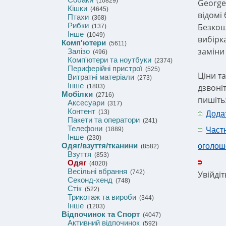
(10829)
George,
Кішки
(4645)
відомі
Птахи
(368)
Рибки
Безкош
(137)
Інше
(1049)
вибірк
Комп'ютери
(5611)
заміни
Залізо
(496)
Комп'ютери та ноутбуки
(2374)
Периферійні пристрої
(525)
Ціни т
Витратні матеріали
(273)
Інше
дзвоніт
(1803)
Мобілки
(2716)
пишіть
Аксесуари
(317)
Контент
(13)
Дода
Пакети та оператори
(241)
Телефони
(1889)
Част
Інше
(230)
Одяг/взуття/тканини
оголош
(8582)
Взуття
(853)
Одяг
(4020)
Весільні вбрання
(742)
Увійді
Секонд-хенд
(748)
Стік
(522)
Трикотаж та вироби
(344)
Інше
(1203)
Відпочинок та Спорт
(4047)
Активний відпочинок
(592)