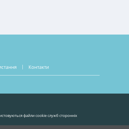
истання
контакти
истовуються файли cookie служб сторонніх