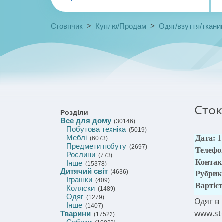
>
>
Стовпчик
Куплю/Продам
Одяг/взуття/ткани
Сток
Розділи
Все для дому
(30146)
Побутова техніка
(5019)
Меблі
Дата:
1
(6073)
Предмети побуту
(2697)
Телефо
Рослини
(773)
Контак
Інше
(15378)
Дитячий світ
(4636)
Рубрик
Іграшки
(409)
Вартіс
Коляски
(1489)
Одяг
(1279)
Одяг в
Інше
(1407)
www.st
Тварини
(17522)
Собаки