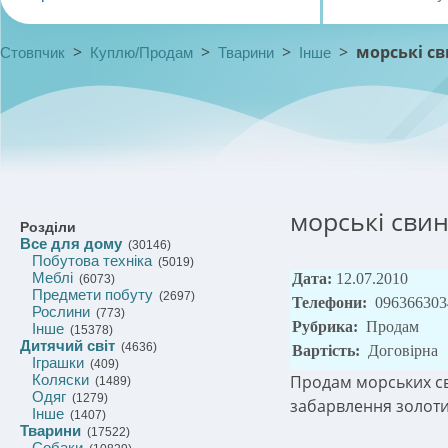
>
>
>
>
морські с
Стовпчик
Куплю/Продам
Тварини
Інше
морські сви
Розділи
Все для дому
(30146)
Побутова техніка
(5019)
Меблі
Дата:
12.07.2010
(6073)
Предмети побуту
(2697)
Телефони:
096366303
Рослини
(773)
Рубрика:
Продам
Інше
(15378)
Дитячий світ
(4636)
Вартість:
Договірна
Іграшки
(409)
Коляски
Продам морських св
(1489)
Одяг
(1279)
забарвлення золотис
Інше
(1407)
Тварини
(17522)
Собаки