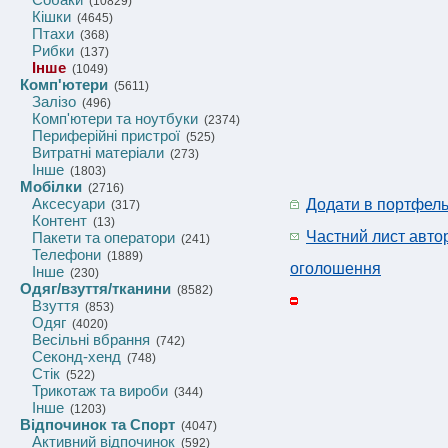
(10829)
Кішки
(4645)
Птахи
(368)
Рибки
(137)
Інше
(1049)
Комп'ютери
(5611)
Залізо
(496)
Комп'ютери та ноутбуки
(2374)
Периферійні пристрої
(525)
Витратні матеріали
(273)
Інше
(1803)
Мобілки
(2716)
Аксесуари
Додати в портфел
(317)
Контент
(13)
Частний лист авто
Пакети та оператори
(241)
Телефони
(1889)
оголошення
Інше
(230)
Одяг/взуття/тканини
(8582)
Взуття
(853)
Одяг
(4020)
Весільні вбрання
(742)
Секонд-хенд
(748)
Стік
(522)
Трикотаж та вироби
(344)
Інше
(1203)
Відпочинок та Спорт
(4047)
Активний відпочинок
(592)