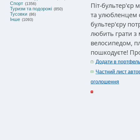
Спорт
Піт-бультер'єр
(1356)
Туризм та подорожі
(850)
та улюбленцем с
Тусовки
(86)
Інше
(1093)
бультер'єру пот
любить грати з 
велосипедом, пл
пошкодуєте! Про
Додати в портфел
Частний лист авто
оголошення