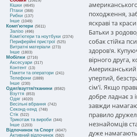
(10829)
американського 
Кішки
(4645)
Птахи
(368)
походження, заб
Рибки
(137)
Інше
яскраві та красив
(1049)
Комп'ютери
(5611)
Батьки з родов
Залізо
(496)
Комп'ютери та ноутбуки
(2374)
собак стійка пси
Периферійні пристрої
(525)
Витратні матеріали
(273)
здоров'я. Купую
Інше
(1803)
Мобілки
(2716)
вірного друга, 
Аксесуари
(317)
Американський п
Контент
(13)
Пакети та оператори
(241)
упертий, безстр
Телефони
(1889)
Інше
(230)
сім'ї. Якщо прав
Одяг/взуття/тканини
(8582)
Взуття
(853)
добре ладнає з 
Одяг
(4020)
Весільні вбрання
завжди намагают
(742)
Секонд-хенд
(748)
правило дружелю
Стік
(522)
Трикотаж та вироби
(344)
незнайомців ста
Інше
(1203)
Відпочинок та Спорт
(4047)
дуже намагають
Активний відпочинок
(592)