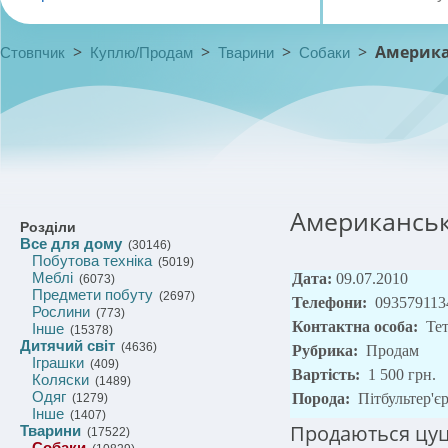
>
>
>
>
Америка
Стовпчик
Куплю/Продам
Тварини
Собаки
Американськ
Розділи
Все для дому
(30146)
Побутова техніка
(5019)
Меблі
Дата:
09.07.2010
(6073)
Предмети побуту
(2697)
Телефони:
093579113
Рослини
(773)
Контактна особа:
Те
Інше
(15378)
Дитячий світ
(4636)
Рубрика:
Продам
Іграшки
(409)
Вартість:
1 500 грн.
Коляски
(1489)
Одяг
Порода:
Пітбультер'є
(1279)
Інше
(1407)
Продаються цуц
Тварини
(17522)
Собаки