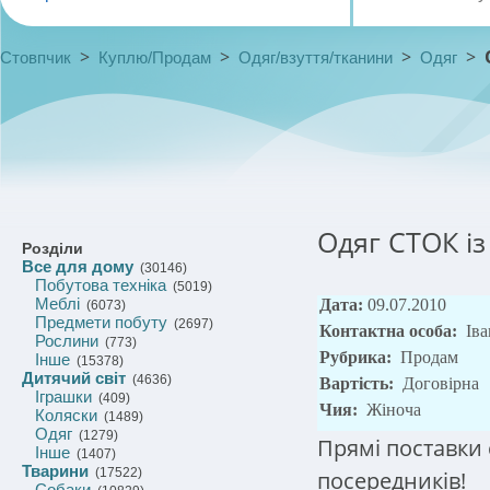
>
>
>
>
Стовпчик
Куплю/Продам
Одяг/взуття/тканини
Одяг
Одяг СТОК і
Розділи
Все для дому
(30146)
Побутова техніка
(5019)
Меблі
Дата:
09.07.2010
(6073)
Предмети побуту
(2697)
Контактна особа:
Ів
Рослини
(773)
Рубрика:
Продам
Інше
(15378)
Дитячий світ
(4636)
Вартість:
Договірна
Іграшки
(409)
Чия:
Жіноча
Коляски
(1489)
Одяг
(1279)
Прямі поставки 
Інше
(1407)
Тварини
(17522)
посередників!
Собаки