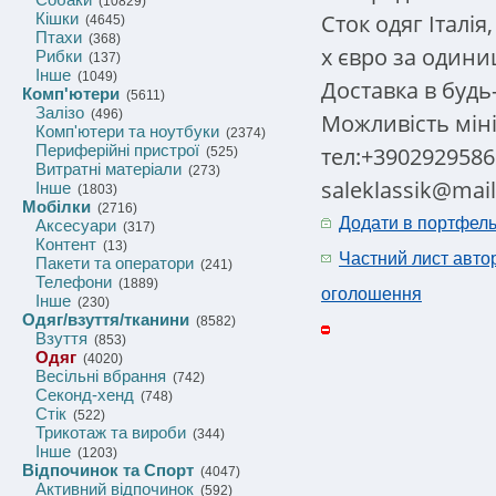
(10829)
Сток одяг Італія
Кішки
(4645)
Птахи
(368)
х євро за одини
Рибки
(137)
Інше
(1049)
Доставка в будь-
Комп'ютери
(5611)
Залізо
(496)
Можливість міні
Комп'ютери та ноутбуки
(2374)
Периферійні пристрої
тел:+3902929586
(525)
Витратні матеріали
(273)
saleklassik@mail
Інше
(1803)
Мобілки
(2716)
Додати в портфел
Аксесуари
(317)
Контент
(13)
Частний лист авто
Пакети та оператори
(241)
Телефони
(1889)
оголошення
Інше
(230)
Одяг/взуття/тканини
(8582)
Взуття
(853)
Одяг
(4020)
Весільні вбрання
(742)
Секонд-хенд
(748)
Стік
(522)
Трикотаж та вироби
(344)
Інше
(1203)
Відпочинок та Спорт
(4047)
Активний відпочинок
(592)