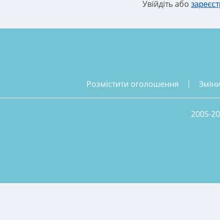
Увійдіть або
зареєст
розмістити оголошення
змін
2005-20