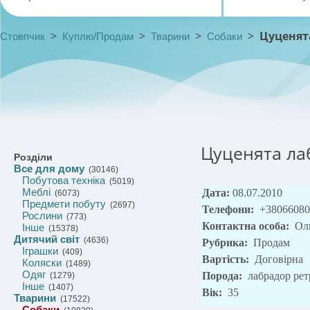
>
>
>
>
Цуценят
Стовпчик
Куплю/Продам
Тварини
Собаки
Цуценята ла
Розділи
Все для дому
(30146)
Побутова техніка
(5019)
Меблі
Дата:
08.07.2010
(6073)
Предмети побуту
(2697)
Телефони:
+38066080
Рослини
(773)
Контактна особа:
Ол
Інше
(15378)
Дитячий світ
(4636)
Рубрика:
Продам
Іграшки
(409)
Вартість:
Договірна
Коляски
(1489)
Одяг
Порода:
лабрадор рет
(1279)
Інше
(1407)
Вік:
35
Тварини
(17522)
Собаки