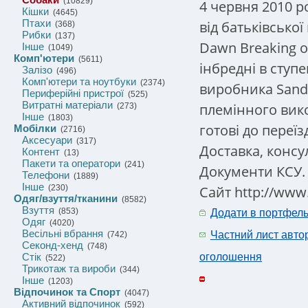
(10829)
4 червня 2010 р
Кішки
(4645)
Птахи
від батьківської
(368)
Рибки
(137)
Dawn Breaking of
Інше
(1049)
Комп'ютери
(5611)
інбредні в ступ
Залізо
(496)
Комп'ютери та ноутбуки
(2374)
виробника Sandy
Периферійні пристрої
(525)
Витратні матеріали
племінного вико
(273)
Інше
(1803)
готові до переїз
Мобілки
(2716)
Аксесуари
(317)
Доставка, консу
Контент
(13)
Пакети та оператори
(241)
Документи КСУ. 
Телефони
(1889)
Інше
Сайт http://www.
(230)
Одяг/взуття/тканини
(8582)
Взуття
(853)
Додати в портфел
Одяг
(4020)
Весільні вбрання
Частний лист авто
(742)
Секонд-хенд
(748)
Стік
оголошення
(522)
Трикотаж та вироби
(344)
Інше
(1203)
Відпочинок та Спорт
(4047)
Активний відпочинок
(592)