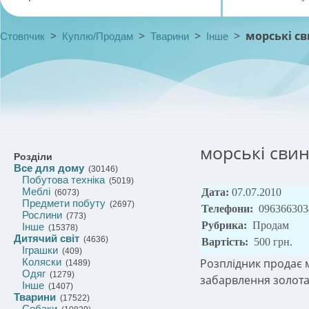
>
>
>
>
морські с
Стовпчик
Куплю/Продам
Тварини
Інше
морські сви
Розділи
Все для дому
(30146)
Побутова техніка
(5019)
Меблі
Дата:
07.07.2010
(6073)
Предмети побуту
(2697)
Телефони:
096366303
Рослини
(773)
Рубрика:
Продам
Інше
(15378)
Дитячий світ
(4636)
Вартість:
500 грн.
Іграшки
(409)
Коляски
Розплідник продає 
(1489)
Одяг
(1279)
забарвлення золотав
Інше
(1407)
Тварини
(17522)
Собаки