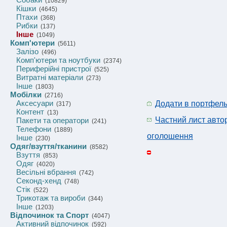
(10829)
Кішки
(4645)
Птахи
(368)
Рибки
(137)
Інше
(1049)
Комп'ютери
(5611)
Залізо
(496)
Комп'ютери та ноутбуки
(2374)
Периферійні пристрої
(525)
Витратні матеріали
(273)
Інше
(1803)
Мобілки
(2716)
Аксесуари
Додати в портфел
(317)
Контент
(13)
Частний лист авто
Пакети та оператори
(241)
Телефони
(1889)
оголошення
Інше
(230)
Одяг/взуття/тканини
(8582)
Взуття
(853)
Одяг
(4020)
Весільні вбрання
(742)
Секонд-хенд
(748)
Стік
(522)
Трикотаж та вироби
(344)
Інше
(1203)
Відпочинок та Спорт
(4047)
Активний відпочинок
(592)