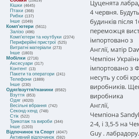
(10829)
Цуценята лабра
Кішки
(4645)
Птахи
4 червня. Будуть
(368)
Рибки
(137)
будинків після 
Інше
(1049)
Комп'ютери
(5611)
переможця виста
Залізо
(496)
Комп'ютери та ноутбуки
(2374)
імпортовано з
Периферійні пристрої
(525)
Витратні матеріали
Англії, матір Da
(273)
Інше
(1803)
Чемпіон України
Мобілки
(2716)
Аксесуари
(317)
імпортовано з Ф
Контент
(13)
Пакети та оператори
(241)
несуть у собі к
Телефони
(1889)
Інше
виробників. Ще
(230)
Одяг/взуття/тканини
(8582)
виробника
Взуття
(853)
Одяг
(4020)
Англії,
Весільні вбрання
(742)
Секонд-хенд
(748)
Чемпіона Sandyl
Стік
(522)
Трикотаж та вироби
(344)
2-4, і 3,5-5 на 
Інше
(1203)
Guy
.
лабрадору.
Відпочинок та Спорт
(4047)
Активний відпочинок
(592)