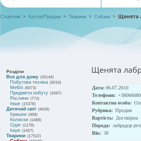
>
>
>
>
Щенята 
Стовпчик
Куплю/Продам
Тварини
Собаки
Щенята лабр
Розділи
Все для дому
(30146)
Побутова техніка
(5019)
Меблі
Дата:
06.07.2010
(6073)
Предмети побуту
(2697)
Телефони:
+38066080
Рослини
(773)
Контактна особа:
Ол
Інше
(15378)
Дитячий світ
(4636)
Рубрика:
Продам
Іграшки
(409)
Вартість:
Договірна
Коляски
(1489)
Одяг
Порода:
лабрадор рет
(1279)
Інше
(1407)
Вік:
30
Тварини
(17522)
Собаки