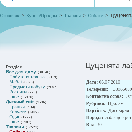
>
>
>
>
Цуценят
Стовпчик
Куплю/Продам
Тварини
Собаки
Цуценята ла
Розділи
Все для дому
(30146)
Побутова техніка
(5019)
Меблі
Дата:
06.07.2010
(6073)
Предмети побуту
(2697)
Телефони:
+38066080
Рослини
(773)
Контактна особа:
Ол
Інше
(15378)
Дитячий світ
(4636)
Рубрика:
Продам
Іграшки
(409)
Вартість:
Договірна
Коляски
(1489)
Одяг
Порода:
лабрадор рет
(1279)
Інше
(1407)
Вік:
30
Тварини
(17522)
Собаки