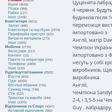
(10829)
Цуценята лабра
Кішки
(4645)
Птахи
4 червня. Будуть
(368)
Рибки
(137)
будинків після 
Інше
(1049)
Комп'ютери
(5611)
переможця виста
Залізо
(496)
Комп'ютери та ноутбуки
(2374)
імпортовано з
Периферійні пристрої
(525)
Витратні матеріали
Англії, матір Da
(273)
Інше
(1803)
Чемпіон України
Мобілки
(2716)
Аксесуари
(317)
імпортовано з Ф
Контент
(13)
Пакети та оператори
(241)
несуть у собі к
Телефони
(1889)
Інше
виробників. Ще
(230)
Одяг/взуття/тканини
(8582)
виробника
Взуття
(853)
Одяг
(4020)
Англії,
Весільні вбрання
(742)
Секонд-хенд
(748)
Чемпіона Sandyl
Стік
(522)
Трикотаж та вироби
(344)
2-4, і 3,5-5 на 
Інше
(1203)
Guy
.
лабрадору.
Відпочинок та Спорт
(4047)
Активний відпочинок
(592)