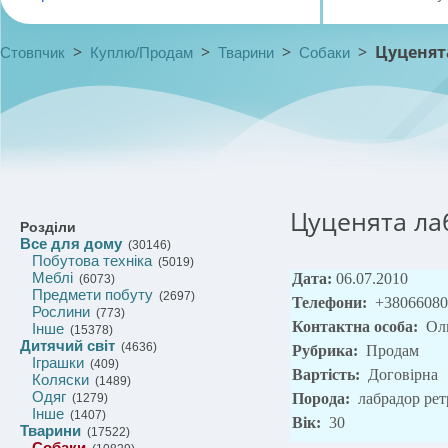
>
>
>
>
Цуценят
Стовпчик
Куплю/Продам
Тварини
Собаки
Цуценята ла
Розділи
Все для дому
(30146)
Побутова техніка
(5019)
Меблі
Дата:
06.07.2010
(6073)
Предмети побуту
(2697)
Телефони:
+38066080
Рослини
(773)
Контактна особа:
Ол
Інше
(15378)
Дитячий світ
(4636)
Рубрика:
Продам
Іграшки
(409)
Вартість:
Договірна
Коляски
(1489)
Одяг
Порода:
лабрадор рет
(1279)
Інше
(1407)
Вік:
30
Тварини
(17522)
Собаки