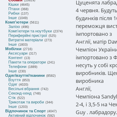
(10829)
Цуценята лабра
Кішки
(4645)
Птахи
4 червня. Будуть
(368)
Рибки
(137)
будинків після 
Інше
(1049)
Комп'ютери
(5611)
переможця виста
Залізо
(496)
Комп'ютери та ноутбуки
(2374)
імпортовано з
Периферійні пристрої
(525)
Витратні матеріали
Англії, матір Da
(273)
Інше
(1803)
Чемпіон України
Мобілки
(2716)
Аксесуари
(317)
імпортовано з Ф
Контент
(13)
Пакети та оператори
(241)
несуть у собі к
Телефони
(1889)
Інше
виробників. Ще
(230)
Одяг/взуття/тканини
(8582)
виробника
Взуття
(853)
Одяг
(4020)
Англії,
Весільні вбрання
(742)
Секонд-хенд
(748)
Чемпіона Sandyl
Стік
(522)
Трикотаж та вироби
(344)
2-4, і 3,5-5 на 
Інше
(1203)
Guy
.
лабрадору.
Відпочинок та Спорт
(4047)
Активний відпочинок
(592)