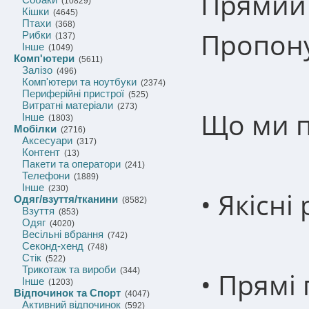
Прямий 
(10829)
Кішки
(4645)
Птахи
(368)
Пропону
Рибки
(137)
Інше
(1049)
Комп'ютери
(5611)
Залізо
(496)
Комп'ютери та ноутбуки
(2374)
Периферійні пристрої
(525)
Витратні матеріали
(273)
Що ми 
Інше
(1803)
Мобілки
(2716)
Аксесуари
(317)
Контент
(13)
Пакети та оператори
(241)
Телефони
(1889)
Інше
(230)
• Якісні
Одяг/взуття/тканини
(8582)
Взуття
(853)
Одяг
(4020)
Весільні вбрання
(742)
Секонд-хенд
(748)
Стік
(522)
Трикотаж та вироби
(344)
• Прямі 
Інше
(1203)
Відпочинок та Спорт
(4047)
Активний відпочинок
(592)