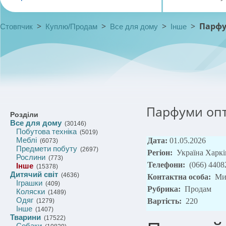
>
>
>
>
Парфу
Стовпчик
Куплю/Продам
Все для дому
Інше
Парфуми опт
Розділи
Все для дому
(30146)
Побутова техніка
(5019)
Меблі
Дата:
01.05.2026
(6073)
Предмети побуту
(2697)
Регіон:
Україна Харкі
Рослини
(773)
Телефони:
(066) 4408
Інше
(15378)
Дитячий світ
(4636)
Контактна особа:
Ми
Іграшки
(409)
Рубрика:
Продам
Коляски
(1489)
Одяг
Вартість:
220
(1279)
Інше
(1407)
Тварини
(17522)
Собаки