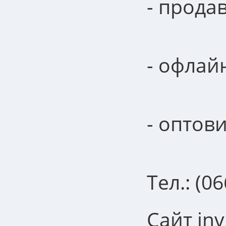
- прода
- офлай
- оптов
Тел.: (0
Сайт inv