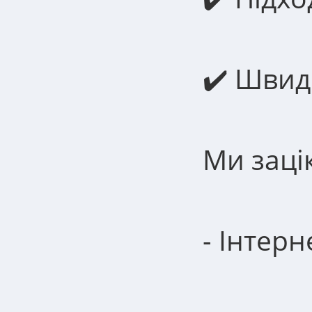
✔️ Швид
Ми зацік
- Інтер