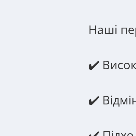
Наші пе
​​✔️ Вис
✔️ Відмі
✔️ Підх