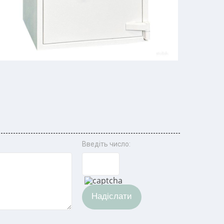
Введіть число:
Надіслати