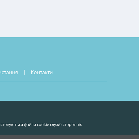
истання
контакти
стовуються файли cookie служб сторонніх