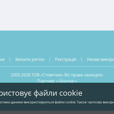
ння
змінити регіон
реєстрація
умови викор
2005-2026 ТОВ «Стовпчик» Всі права захищені.
Партнер: «
Бізатор
»
ристовує файли cookie
стими даними використовуються файли cookie. Також частково викори