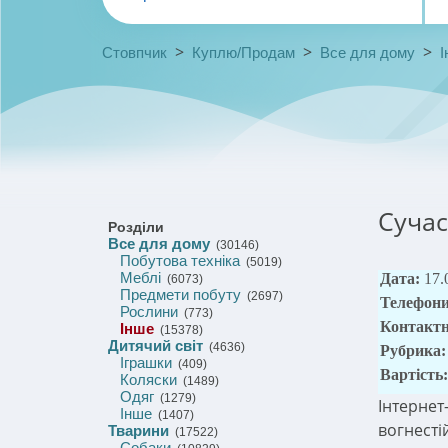
>
>
>
Стовпчик
Куплю/Продам
Все для дому
І
Сучас
Розділи
Все для дому
(30146)
Побутова техніка
(5019)
Меблі
Дата:
17.
(6073)
Предмети побуту
(2697)
Телефон
Рослини
(773)
Контактн
Інше
(15378)
Дитячий світ
(4636)
Рубрика
Іграшки
(409)
Вартість
Коляски
(1489)
Одяг
(1279)
Інтернет
Інше
(1407)
вогнесті
Тварини
(17522)
Собаки