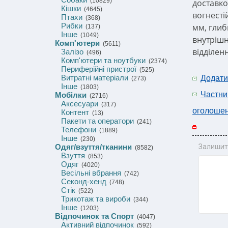
(10829)
доставко
Кішки
(4645)
вогнесті
Птахи
(368)
Рибки
мм, глиб
(137)
Інше
(1049)
внутрішн
Комп'ютери
(5611)
відділен
Залізо
(496)
Комп'ютери та ноутбуки
(2374)
Периферійні пристрої
(525)
Витратні матеріали
Додати
(273)
Інше
(1803)
Частни
Мобілки
(2716)
Аксесуари
(317)
оголоше
Контент
(13)
Пакети та оператори
(241)
Телефони
(1889)
Інше
(230)
Одяг/взуття/тканини
Залишит
(8582)
Взуття
(853)
Одяг
(4020)
Весільні вбрання
(742)
Секонд-хенд
(748)
Стік
(522)
Трикотаж та вироби
(344)
Інше
(1203)
Відпочинок та Спорт
(4047)
Активний відпочинок
(592)