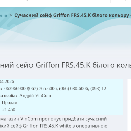
>
Сучасний сейф Griffon FRS.45.K білого кольору
нше
ний сейф Griffon FRS.45.K білого ко
04.2026
и:
0639669000(067) 765-6006, (066) 080-6006, (093) 12
а особа:
Андрій VinCom
:
Продам
:
21 450
-магазин VinCom пропонує придбати сучасний
йкий сейф Griffon FRS.45.K white з оперативною