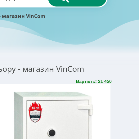
 - магазин VinCom
льору - магазин VinCom
Вартість: 21 450