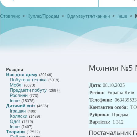
>
>
>
>
Стовпчик
Куплю/Продам
Одяг/взуття/тканини
Інше
Молния №5 M
Розділи
Все для дому
(30146)
Побутова техніка
(5019)
Меблі
Дата:
08.10.2025
(6073)
Предмети побуту
(2697)
Регіон:
Україна Київ
Рослини
(773)
Телефони:
063439533
Інше
(15378)
Дитячий світ
(4636)
Контактна особа:
ТО
Іграшки
(409)
Рубрика:
Продам
Коляски
(1489)
Одяг
Вартість:
1 312
(1279)
Інше
(1407)
Постачальник F
Тварини
(17522)
Собаки