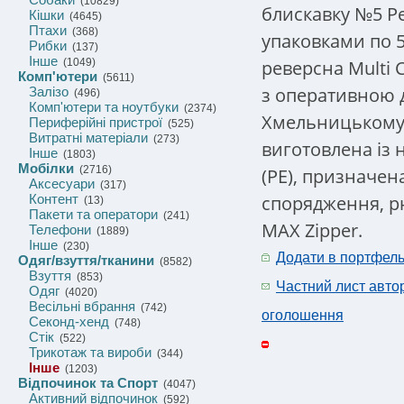
(10829)
блискавку №5 Ре
Кішки
(4645)
Птахи
(368)
упаковками по 
Рибки
(137)
Інше
реверсна Multi
(1049)
Комп'ютери
(5611)
з оперативною д
Залізо
(496)
Комп'ютери та ноутбуки
(2374)
Хмельницькому. 
Периферійні пристрої
(525)
Витратні матеріали
(273)
виготовлена ​​із
Інше
(1803)
Мобілки
(2716)
(PE), призначен
Аксесуари
(317)
спорядження, р
Контент
(13)
Пакети та оператори
(241)
MAX Zipper.
Телефони
(1889)
Інше
(230)
Додати в портфел
Одяг/взуття/тканини
(8582)
Взуття
(853)
Частний лист авто
Одяг
(4020)
Весільні вбрання
(742)
оголошення
Секонд-хенд
(748)
Стік
(522)
Трикотаж та вироби
(344)
Інше
(1203)
Відпочинок та Спорт
(4047)
Активний відпочинок
(592)