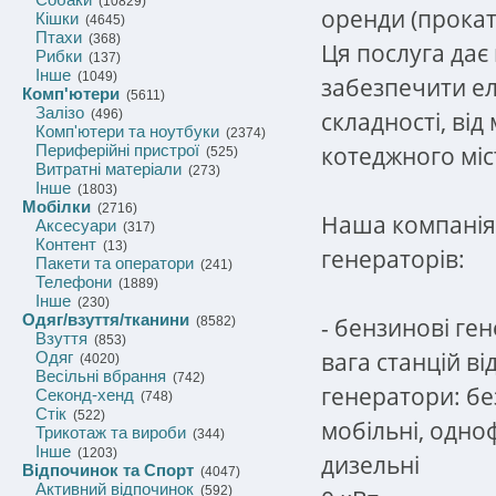
(10829)
оренди (прокат
Кішки
(4645)
Птахи
(368)
Ця послуга дає
Рибки
(137)
Інше
(1049)
забезпечити ел
Комп'ютери
(5611)
Залізо
складності, від
(496)
Комп'ютери та ноутбуки
(2374)
котеджного міс
Периферійні пристрої
(525)
Витратні матеріали
(273)
Інше
(1803)
Мобілки
(2716)
Наша компанія 
Аксесуари
(317)
Контент
(13)
генераторів:
Пакети та оператори
(241)
Телефони
(1889)
Інше
(230)
Одяг/взуття/тканини
- бензинові ген
(8582)
Взуття
(853)
вага станцій ві
Одяг
(4020)
Весільні вбрання
(742)
генератори: бе
Секонд-хенд
(748)
Стік
(522)
мобільні, одноф
Трикотаж та вироби
(344)
Інше
(1203)
дизельні
Відпочинок та Спорт
(4047)
Активний відпочинок
(592)