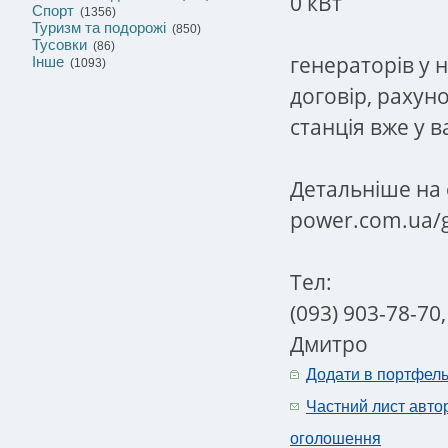
0 кВт
Спорт
(1356)
Туризм та подорожі
(850)
Тусовки
(86)
генераторів у н
Інше
(1093)
договір, рахун
станція вже у ва
Детальніше на са
power.com.ua/
Тел:
(093) 903-78-70,
Дмитро
Додати в портфел
Частний лист авто
оголошення