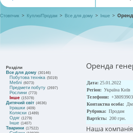
>
>
>
>
Оренд
Стовпчик
Куплю/Продам
Все для дому
Інше
Оренда генер
Розділи
Все для дому
(30146)
Побутова техніка
(5019)
Меблі
Дата:
25.01.2022
(6073)
Предмети побуту
(2697)
Регіон:
Україна Київ
Рослини
(773)
Телефони:
+38093903
Інше
(15378)
Дитячий світ
(4636)
Контактна особа:
Дм
Іграшки
(409)
Рубрика:
Продам
Коляски
(1489)
Одяг
Вартість:
200 грн.
(1279)
Інше
(1407)
Наша компанія
Тварини
(17522)
Собаки