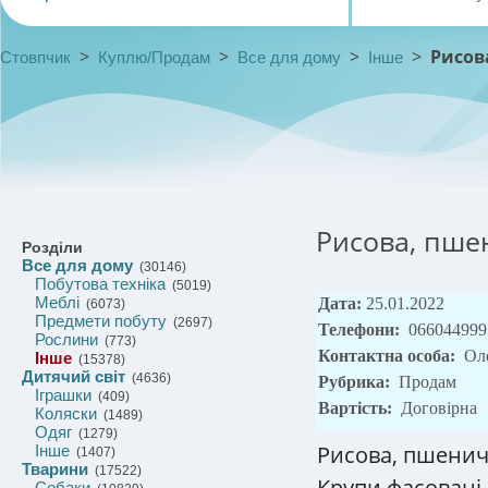
>
>
>
>
Рисов
Стовпчик
Куплю/Продам
Все для дому
Інше
Рисова, пше
Розділи
Все для дому
(30146)
Побутова техніка
(5019)
Меблі
Дата:
25.01.2022
(6073)
Предмети побуту
(2697)
Телефони:
066044999
Рослини
(773)
Контактна особа:
Ол
Інше
(15378)
Дитячий світ
(4636)
Рубрика:
Продам
Іграшки
(409)
Вартість:
Договірна
Коляски
(1489)
Одяг
(1279)
Рисова, пшеничн
Інше
(1407)
Тварини
(17522)
Крупи фасовані,
Собаки