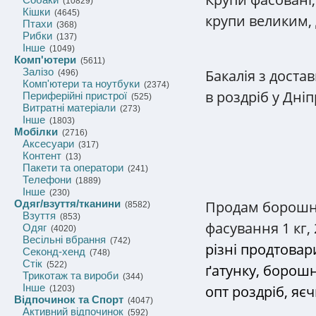
(10829)
Кішки
(4645)
крупи великим,
Птахи
(368)
Рибки
(137)
Інше
(1049)
Комп'ютери
(5611)
Залізо
Бакалія з доста
(496)
Комп'ютери та ноутбуки
(2374)
в роздріб у Дніп
Периферійні пристрої
(525)
Витратні матеріали
(273)
Інше
(1803)
Мобілки
(2716)
Аксесуари
(317)
Контент
(13)
Пакети та оператори
(241)
Телефони
(1889)
Інше
(230)
Продам борошно
Одяг/взуття/тканини
(8582)
Взуття
(853)
фасування 1 кг, 2
Одяг
(4020)
Весільні вбрання
(742)
різні продтова
Секонд-хенд
(748)
Стік
(522)
ґатунку, борошн
Трикотаж та вироби
(344)
Інше
опт роздріб, яє
(1203)
Відпочинок та Спорт
(4047)
Активний відпочинок
(592)