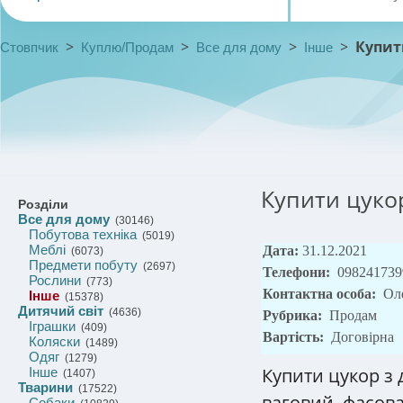
>
>
>
>
Купит
Стовпчик
Куплю/Продам
Все для дому
Інше
Купити цукор
Розділи
Все для дому
(30146)
Побутова техніка
(5019)
Меблі
Дата:
31.12.2021
(6073)
Предмети побуту
(2697)
Телефони:
098241739
Рослини
(773)
Контактна особа:
Ол
Інше
(15378)
Дитячий світ
(4636)
Рубрика:
Продам
Іграшки
(409)
Вартість:
Договірна
Коляски
(1489)
Одяг
(1279)
Купити цукор з 
Інше
(1407)
Тварини
(17522)
ваговий, фасова
Собаки