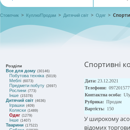
>
>
>
>
Спорти
Стовпчик
Куплю/Продам
Дитячий світ
Одяг
Спортивні ко
Розділи
Все для дому
(30146)
Побутова техніка
(5019)
Меблі
Дата:
23.12.2021
(6073)
Предмети побуту
(2697)
Телефони:
097201577
Рослини
(773)
Контактна особа:
Uly
Інше
(15378)
Дитячий світ
(4636)
Рубрика:
Продам
Іграшки
(409)
Вартість:
150
Коляски
(1489)
Одяг
(1279)
У широкому асо
Інше
(1407)
Тварини
(17522)
відомих торгов
Собаки