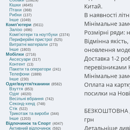
(10829)
Китай.
Кішки
(4645)
Птахи
(368)
В наявності літн
Рибки
(137)
Інше
(1049)
Мінімальне замо
Комп'ютери
(5611)
Залізо
(496)
Розмірні ряди: 
Комп'ютери та ноутбуки
(2374)
Периферійні пристрої
Відмінна якість
(525)
Витратні матеріали
(273)
оновлення моде
Інше
(1803)
Мобілки
(2716)
Доставка 1-2 ро
Аксесуари
(317)
Контент
(13)
перевізниками Н
Пакети та оператори
(241)
Телефони
Мінімальне замо
(1889)
Інше
(230)
Оплата на карт
Одяг/взуття/тканини
(8582)
Взуття
(853)
посилки на Нові
Одяг
(4020)
Весільні вбрання
(742)
Секонд-хенд
(748)
Стік
БЕЗКОШТОВНА до
(522)
Трикотаж та вироби
(344)
грн
Інше
(1203)
Відпочинок та Спорт
(4047)
Детальніше диві
Активний відпочинок
(592)