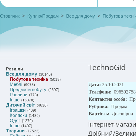
>
>
>
Стовпчик
Куплю/Продам
Все для дому
Побутова техні
TechnoGid
Розділи
Все для дому
(30146)
Побутова техніка
(5019)
Меблі
Дата:
25.10.2021
(6073)
Предмети побуту
(2697)
Телефони:
096502758
Рослини
(773)
Контактна особа:
Пр
Інше
(15378)
Дитячий світ
(4636)
Рубрика:
Продам
Іграшки
(409)
Вартість:
Договірна
Коляски
(1489)
Одяг
(1279)
Інтернет-магази
Інше
(1407)
Тварини
(17522)
Дрібний/Велики
Собаки