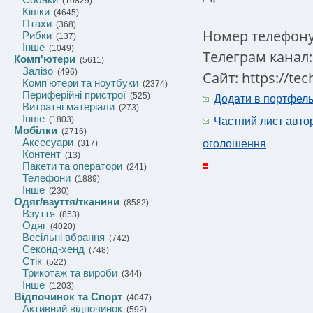
(10829)
Кішки
(4645)
Птахи
(368)
Номер телефону
Рибки
(137)
Інше
(1049)
Телеграм канал: 
Комп'ютери
(5611)
Залізо
(496)
Сайт: https://te
Комп'ютери та ноутбуки
(2374)
Периферійні пристрої
(525)
Додати в портфел
Витратні матеріали
(273)
Інше
(1803)
Частний лист авто
Мобілки
(2716)
Аксесуари
оголошення
(317)
Контент
(13)
Пакети та оператори
(241)
Телефони
(1889)
Інше
(230)
Одяг/взуття/тканини
(8582)
Взуття
(853)
Одяг
(4020)
Весільні вбрання
(742)
Секонд-хенд
(748)
Стік
(522)
Трикотаж та вироби
(344)
Інше
(1203)
Відпочинок та Спорт
(4047)
Активний відпочинок
(592)