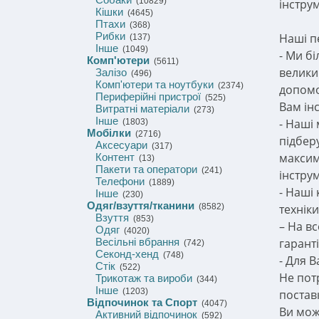
(10829)
інстру
Кішки
(4645)
Птахи
(368)
Рибки
Наші п
(137)
Інше
(1049)
- Ми б
Комп'ютери
(5611)
велики
Залізо
(496)
Комп'ютери та ноутбуки
(2374)
допомо
Периферійні пристрої
(525)
Вам ін
Витратні матеріали
(273)
Інше
- Наші
(1803)
Мобілки
(2716)
підбер
Аксесуари
(317)
максим
Контент
(13)
Пакети та оператори
(241)
інстру
Телефони
(1889)
- Наші
Інше
(230)
Одяг/взуття/тканини
(8582)
техніки
Взуття
(853)
– На в
Одяг
(4020)
Весільні вбрання
гаранті
(742)
Секонд-хенд
(748)
- Для 
Стік
(522)
Не пот
Трикотаж та вироби
(344)
Інше
(1203)
постав
Відпочинок та Спорт
(4047)
Ви мож
Активний відпочинок
(592)