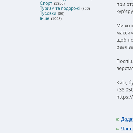
Спорт
при от
(1356)
Туризм та подорожі
(850)
кур'єру
Тусовки
(86)
Інше
(1093)
Ми хот
максим
щоб по
реаліза
Поспіш
верста
Київ, 
+38 05
https:
Дода
Част