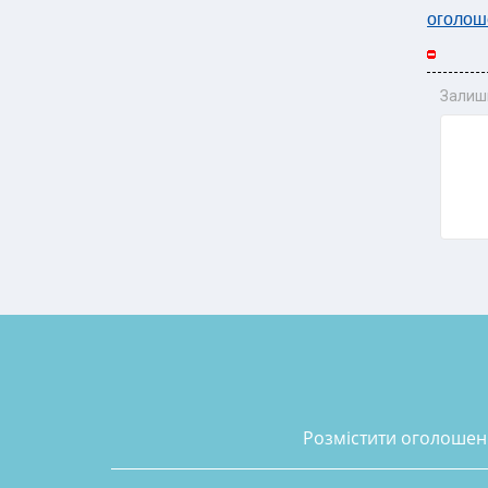
оголош
Залиш
розмістити оголоше