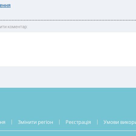
ення
ити коментар:
ння
змінити регіон
реєстрація
умови викор