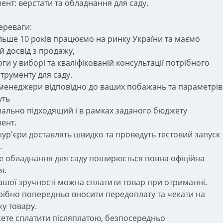
мент: верстати та обладнання для саду.
ереваги:
ільше 10 років працюємо на ринку України та маємо
й досвід з продажу,
ги у виборі та кваліфікованій консультації потрібного
струменту для саду.
 менеджери відповідно до ваших побажань та параметрів
уть
ально підходящий і в рамках заданого бюджету
мент.
 кур'єри доставлять швидко та проведуть тестовий запуск
.
се обладнання для саду поширюється повна офіційна
я.
Вашої зручності можна сплатити товар при отриманні.
рібно попередньо вносити передоплату та чекати на
ку товару.
ете сплатити післяплатою, безпосередньо