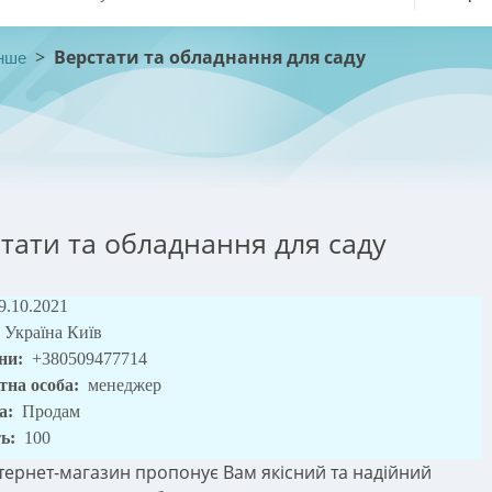
>
Верстати та обладнання для саду
нше
тати та обладнання для саду
9.10.2021
Україна Київ
ни:
+380509477714
тна особа:
менеджер
а:
Продам
ть:
100
тернет-магазин пропонує Вам якісний та надійний