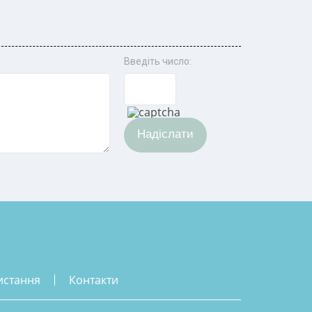
Введіть число:
Надіслати
истання
контакти