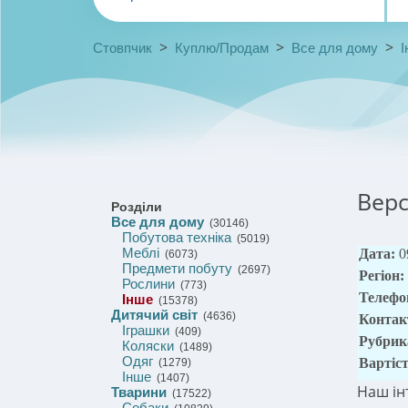
>
>
>
Стовпчик
Куплю/Продам
Все для дому
І
Верс
Розділи
Все для дому
(30146)
Побутова техніка
(5019)
Меблі
Дата:
0
(6073)
Предмети побуту
(2697)
Регіон:
Рослини
(773)
Телефо
Інше
(15378)
Дитячий світ
(4636)
Контак
Іграшки
(409)
Рубрик
Коляски
(1489)
Одяг
Вартіс
(1279)
Інше
(1407)
Наш ін
Тварини
(17522)
Собаки