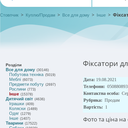
>
>
>
>
Фікса
Стовпчик
Куплю/Продам
Все для дому
Інше
Фіксатори дл
Розділи
Все для дому
(30146)
Побутова техніка
(5019)
Меблі
Дата:
19.08.2021
(6073)
Предмети побуту
(2697)
Телефони:
050880893
Рослини
(773)
Контактна особа:
Се
Інше
(15378)
Дитячий світ
(4636)
Рубрика:
Продам
Іграшки
(409)
Вартість:
1
Коляски
(1489)
Одяг
(1279)
Фото та ціна на 
Інше
(1407)
Тварини
(17522)
Собаки