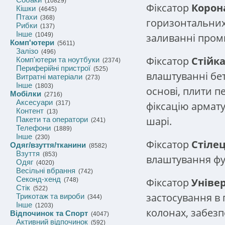
(10829)
Фіксатор
Корон
Кішки
(4645)
Птахи
(368)
горизонтальних
Рибки
(137)
Інше
заливанні пром
(1049)
Комп'ютери
(5611)
Залізо
(496)
Фіксатор
Стійк
Комп'ютери та ноутбуки
(2374)
Периферійні пристрої
(525)
влаштуванні бет
Витратні матеріали
(273)
Інше
(1803)
основі, плити п
Мобілки
(2716)
Аксесуари
фіксацію армат
(317)
Контент
(13)
шарі.
Пакети та оператори
(241)
Телефони
(1889)
Інше
(230)
Фіксатор
Стіле
Одяг/взуття/тканини
(8582)
Взуття
(853)
влаштування фу
Одяг
(4020)
Весільні вбрання
(742)
Секонд-хенд
Фіксатор
Уніве
(748)
Стік
(522)
застосування в 
Трикотаж та вироби
(344)
Інше
(1203)
колонах, забез
Відпочинок та Спорт
(4047)
Активний відпочинок
(592)