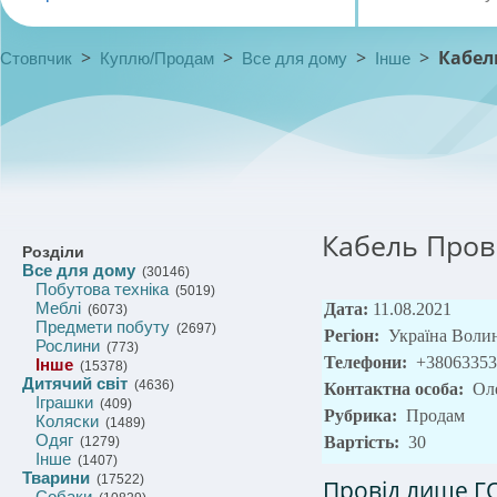
>
>
>
>
Кабель
Стовпчик
Куплю/Продам
Все для дому
Інше
Кабель Прові
Розділи
Все для дому
(30146)
Побутова техніка
(5019)
Меблі
Дата:
11.08.2021
(6073)
Предмети побуту
(2697)
Регіон:
Україна Воли
Рослини
(773)
Телефони:
+38063353
Інше
(15378)
Дитячий світ
(4636)
Контактна особа:
Ол
Іграшки
(409)
Рубрика:
Продам
Коляски
(1489)
Одяг
Вартість:
30
(1279)
Інше
(1407)
Тварини
(17522)
Провід лише Г
Собаки