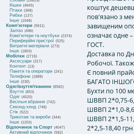
(10829)
Кішки
коштує дешевше
(4645)
Птахи
(368)
пов'язано з ме
Рибки
(137)
Інше
(1049)
завищеним опо
Комп'ютери
(5611)
Залізо
(496)
означає одне –
Комп'ютери та ноутбуки
(2374)
Периферійні пристрої
(525)
ГОСТ.
Витратні матеріали
(273)
Інше
(1803)
Доставка по Дні
Мобілки
(2716)
Аксесуари
Робочої. Також
(317)
Контент
(13)
Є повний прай
Пакети та оператори
(241)
Телефони
(1889)
БАГАТО ІНШОГ
Інше
(230)
Одяг/взуття/тканини
(8582)
Бухти по 100 ме
Взуття
(853)
Одяг
(4020)
ШВВП 2*0,75-6,
Весільні вбрання
(742)
Секонд-хенд
(748)
ШВВП 2*1,0-8,6
Стік
(522)
Трикотаж та вироби
ШВВП 2*1,5-11
(344)
Інше
(1203)
2*2,5-18,40 грн
Відпочинок та Спорт
(4047)
Активний відпочинок
(592)