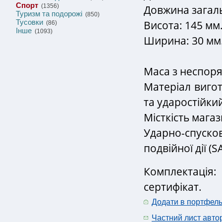
Спорт
(1356)
Довжина загаль
Туризм та подорожі
(850)
Тусовки
Висота: 145 мм
(86)
Інше
(1093)
Ширина: 30 мм
Маса з неспоря
Матеріал вигот
та ударостійки
Місткість магаз
Ударно-спуск
подвійної дії (S
Комплектаці
сертифікат.
Додати в портфел
Частний лист авто