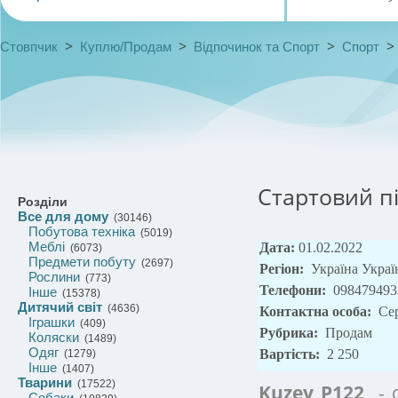
>
>
>
Стовпчик
Куплю/Продам
Відпочинок та Спорт
Спорт
Стартовий пі
Розділи
Все для дому
(30146)
Побутова техніка
(5019)
Меблі
Дата:
01.02.2022
(6073)
Предмети побуту
(2697)
Регіон:
Україна Укра
Рослини
(773)
Телефони:
098479493
Інше
(15378)
Дитячий світ
(4636)
Контактна особа:
Се
Іграшки
(409)
Рубрика:
Продам
Коляски
(1489)
Одяг
Вартість:
2 250
(1279)
Інше
(1407)
Тварини
(17522)
Kuzey P122
- с
Собаки