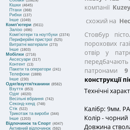
(10829)
Кішки
компанії
Kuze
(4645)
Птахи
(368)
Рибки
(137)
схожий на
Hec
Інше
(1049)
Комп'ютери
(5611)
Залізо
(496)
Стовбур піст
Комп'ютери та ноутбуки
(2374)
Периферійні пристрої
(525)
порохових газ
Витратні матеріали
(273)
Інше
(1803)
отвір у патро
Мобілки
(2716)
Аксесуари
передбачають
(317)
Контент
(13)
патронами
9
Пакети та оператори
(241)
Телефони
(1889)
конструкції п
Інше
(230)
Одяг/взуття/тканини
(8582)
Взуття
Технічні харак
(853)
Одяг
(4020)
Весільні вбрання
(742)
Секонд-хенд
(748)
Калібр: 9мм. PA
Стік
(522)
Трикотаж та вироби
(344)
Колір - чорний
Інше
(1203)
Відпочинок та Спорт
(4047)
Довжина ствола
Активний відпочинок
(592)