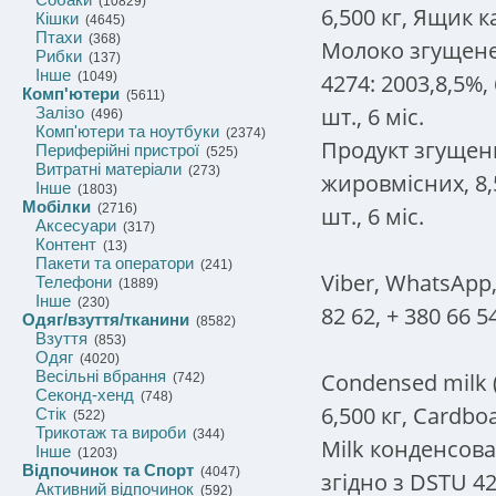
(10829)
6,500 кг, Ящик ка
Кішки
(4645)
Птахи
(368)
Молоко згущене
Рибки
(137)
Інше
4274: 2003,8,5%,
(1049)
Комп'ютери
(5611)
шт., 6 міс.
Залізо
(496)
Комп'ютери та ноутбуки
(2374)
Продукт згущен
Периферійні пристрої
(525)
Витратні матеріали
(273)
жировмісних, 8,5
Інше
(1803)
Мобілки
(2716)
шт., 6 міс.
Аксесуари
(317)
Контент
(13)
Пакети та оператори
(241)
Viber, WhatsApp,
Телефони
(1889)
Інше
(230)
82 62, + 380 66 5
Одяг/взуття/тканини
(8582)
Взуття
(853)
Одяг
(4020)
Весільні вбрання
Condensed milk (
(742)
Секонд-хенд
(748)
6,500 кг, Cardboa
Стік
(522)
Трикотаж та вироби
(344)
Milk конденсов
Інше
(1203)
Відпочинок та Спорт
(4047)
згідно з DSTU 42
Активний відпочинок
(592)