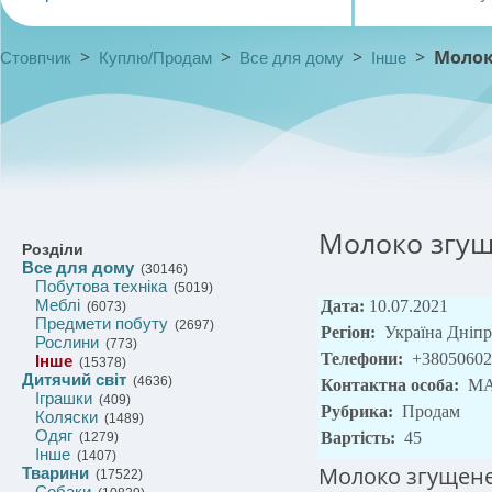
>
>
>
>
Молок
Стовпчик
Куплю/Продам
Все для дому
Інше
Молоко згущ
Розділи
Все для дому
(30146)
Побутова техніка
(5019)
Меблі
Дата:
10.07.2021
(6073)
Предмети побуту
(2697)
Регіон:
Україна Дніп
Рослини
(773)
Телефони:
+38050602
Інше
(15378)
Дитячий світ
(4636)
Контактна особа:
M
Іграшки
(409)
Рубрика:
Продам
Коляски
(1489)
Одяг
Вартість:
45
(1279)
Інше
(1407)
Молоко згущене 
Тварини
(17522)
Собаки