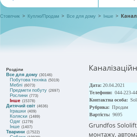
>
>
>
>
Каналі
Стовпчик
Куплю/Продам
Все для дому
Інше
Каналізаційн
Розділи
Все для дому
(30146)
Побутова техніка
(5019)
Меблі
Дата:
20.04.2021
(6073)
Предмети побуту
(2697)
Телефони:
044-223-4
Рослини
(773)
Контактна особа:
Sol
Інше
(15378)
Дитячий світ
(4636)
Рубрика:
Продам
Іграшки
(409)
Вартість:
9695
Коляски
(1489)
Одяг
(1279)
Grundfos Sololif
Інше
(1407)
Тварини
(17522)
монтажу, автом
Собаки