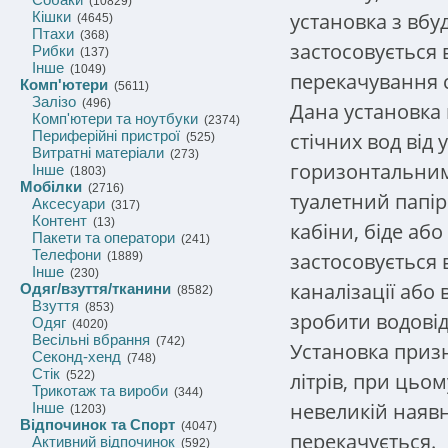
(10829)
установка з вб
Кішки
(4645)
Птахи
(368)
застосовується 
Рибки
(137)
Інше
(1049)
перекачування с
Комп'ютери
(5611)
Залізо
(496)
Дана установка
Комп'ютери та ноутбуки
(2374)
Периферійні пристрої
стічних вод від 
(525)
Витратні матеріали
(273)
горизонтальним
Інше
(1803)
Мобілки
(2716)
туалетний папір 
Аксесуари
(317)
Контент
(13)
кабіни, біде або 
Пакети та оператори
(241)
Телефони
застосовується 
(1889)
Інше
(230)
каналізації або
Одяг/взуття/тканини
(8582)
Взуття
(853)
зробити водові
Одяг
(4020)
Весільні вбрання
(742)
Установка призн
Секонд-хенд
(748)
Стік
літрів, при цьо
(522)
Трикотаж та вироби
(344)
невеликій наявн
Інше
(1203)
Відпочинок та Спорт
(4047)
перекачується.
Активний відпочинок
(592)