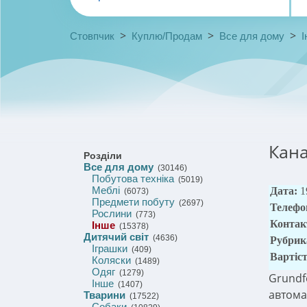
>
>
>
Стовпчик
Куплю/Продам
Все для дому
І
Кана
Розділи
Все для дому
(30146)
Побутова техніка
(5019)
Меблі
Дата:
1
(6073)
Предмети побуту
(2697)
Телефо
Рослини
(773)
Контак
Інше
(15378)
Дитячий світ
(4636)
Рубрик
Іграшки
(409)
Вартіс
Коляски
(1489)
Одяг
(1279)
Grundfo
Інше
(1407)
автома
Тварини
(17522)
Собаки