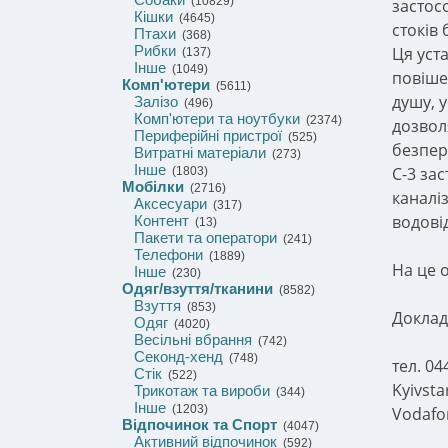
(10829)
застос
Кішки
(4645)
стоків 
Птахи
(368)
Рибки
Ця уст
(137)
Інше
(1049)
повіше
Комп'ютери
(5611)
душу, 
Залізо
(496)
Комп'ютери та ноутбуки
(2374)
дозвол
Периферійні пристрої
(525)
безпере
Витратні матеріали
(273)
Інше
C-3 зас
(1803)
Мобілки
(2716)
каналі
Аксесуари
(317)
водові
Контент
(13)
Пакети та оператори
(241)
Телефони
(1889)
На це 
Інше
(230)
Одяг/взуття/тканини
(8582)
Взуття
(853)
Докладн
Одяг
(4020)
Весільні вбрання
(742)
Секонд-хенд
(748)
тел. 04
Стік
(522)
Kyivsta
Трикотаж та вироби
(344)
Інше
(1203)
Vodafon
Відпочинок та Спорт
(4047)
Активний відпочинок
(592)