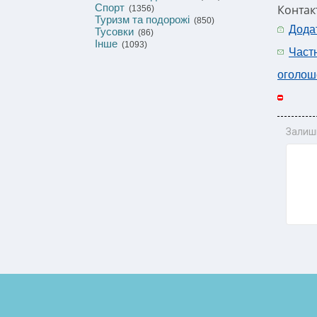
Спорт
Контакт
(1356)
Туризм та подорожі
(850)
Дода
Тусовки
(86)
Інше
(1093)
Част
оголош
Залиш