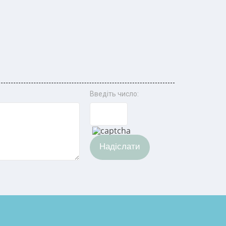
Введіть число:
Надіслати