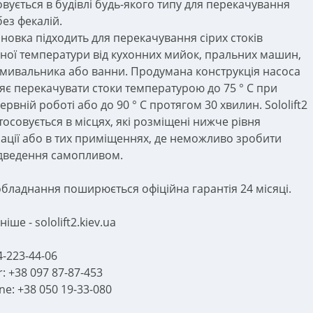
овується в будівлі будь-якого типу для перекачування
без фекалій.
ановка підходить для перекачування сірих стоків
ної температури від кухонних мийок, пральних машин,
умивальника або ванни. Продумана конструкція насоса
яє перекачувати стоки температурою до 75 ° C при
рвній роботі або до 90 ° C протягом 30 хвилин. Sololift2
тосовується в місцях, які розміщені нижче рівня
зації або в тих приміщеннях, де неможливо зробити
дведення самопливом.
обладнання поширюється офіційна гарантія 24 місяці.
іше - sololift2.kiev.ua
4-223-44-06
r: +38 097 87-87-453
e: +38 050 19-33-080