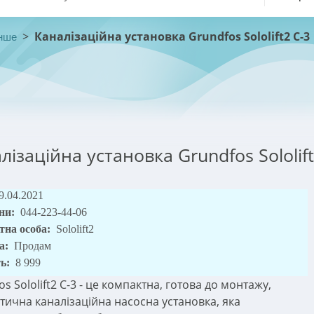
>
Каналізаційна установка Grundfos Sololift2 C-3
нше
лізаційна установка Grundfos Sololift
9.04.2021
ни:
044-223-44-06
тна особа:
Sololift2
а:
Продам
ть:
8 999
s Sololift2 C-3 - це компактна, готова до монтажу,
тична каналізаційна насосна установка, яка