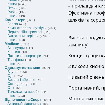
(10829)
Кішки
– прилад для ки
(4645)
Птахи
(368)
Ефективна проф
Рибки
(137)
Інше
(1049)
шляхів та серце
Комп'ютери
(5611)
Залізо
(496)
Комп'ютери та ноутбуки
(2374)
Периферійні пристрої
(525)
Витратні матеріали
Висока продукти
(273)
Інше
(1803)
хвилину!
Мобілки
(2716)
Аксесуари
(317)
Контент
(13)
Концентрація к
Пакети та оператори
(241)
Телефони
(1889)
Інше
(230)
2 виходи кисню –
Одяг/взуття/тканини
(8582)
Взуття
(853)
Одяг
Низький рівень 
(4020)
Весільні вбрання
(742)
Секонд-хенд
(748)
Портативний, п
Стік
(522)
Трикотаж та вироби
(344)
Інше
(1203)
Можна використ
Відпочинок та Спорт
(4047)
Активний відпочинок
(592)