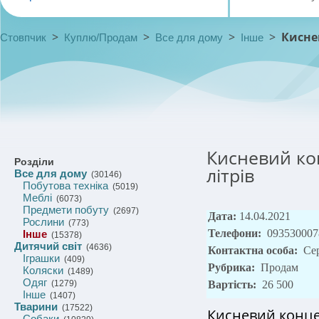
>
>
>
>
Кисне
Стовпчик
Куплю/Продам
Все для дому
Інше
Кисневий кон
Розділи
літрів
Все для дому
(30146)
Побутова техніка
(5019)
Меблі
(6073)
Предмети побуту
(2697)
Дата:
14.04.2021
Рослини
(773)
Телефони:
093530007
Інше
(15378)
Дитячий світ
(4636)
Контактна особа:
Се
Іграшки
(409)
Рубрика:
Продам
Коляски
(1489)
Одяг
(1279)
Вартість:
26 500
Інше
(1407)
Тварини
(17522)
Кисневий концен
Собаки