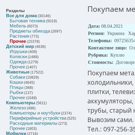
Покупаем ме
Разделы
Все для дома
(30146)
Бытовая техника
(5019)
Мебель
Дата:
08.04.2021
(6073)
Предметы обихода
(2697)
Регион:
Украина Хар
Растения
(773)
Телефоны:
09725635
Прочее
(15378)
Детский мир
(4636)
Контактное лицо:
Ол
Игрушки
(409)
Рубрика:
Куплю
Коляски
(1489)
Одежда
Стоимость:
Договор
(1279)
Прочее
(1407)
Покупаем метал
Животные
(17522)
Собаки
(10829)
холодильники,
Кошки
(4645)
Птицы
(368)
плитки, телеви
Рыбки
(137)
Прочее
(1049)
аккумуляторы, 
Компьютеры
(5611)
Железо
трубы, старый
(496)
Компьютеры и ноутбуки
(2374)
Вывозим сами.
Периферийные устройства
(525)
Расходные материалы
(273)
Тел.: 097-256-3
Прочее
(1803)
Мобилки
(2716)