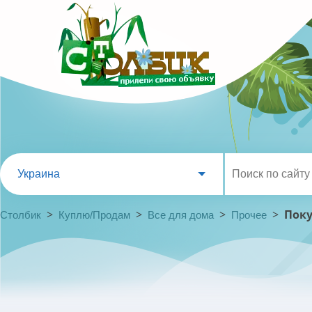
Украина
>
>
>
>
Поку
Столбик
Куплю/Продам
Все для дома
Прочее