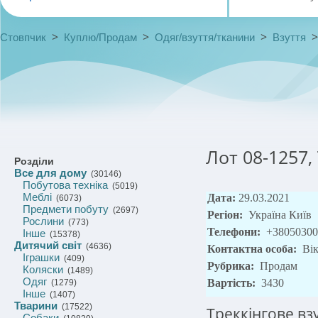
>
>
>
Стовпчик
Куплю/Продам
Одяг/взуття/тканини
Взуття
Лот 08-1257, 
Розділи
Все для дому
(30146)
Побутова техніка
(5019)
Меблі
Дата:
29.03.2021
(6073)
Предмети побуту
(2697)
Регіон:
Україна Київ
Рослини
(773)
Телефони:
+38050300
Інше
(15378)
Дитячий світ
(4636)
Контактна особа:
Вік
Іграшки
(409)
Рубрика:
Продам
Коляски
(1489)
Одяг
Вартість:
3430
(1279)
Інше
(1407)
Тварини
(17522)
Треккінгове взу
Собаки