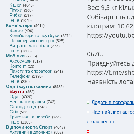
(10829)
Кішки
Вес: 9,5 кг Кіль
(4645)
Птахи
(368)
Собівартість од
Рибки
(137)
Інше
(1049)
кілограм: 10,62
Комп'ютери
(5611)
Залізо
(496)
https://youtu.
Комп'ютери та ноутбуки
(2374)
Периферійні пристрої
(525)
Витратні матеріали
(273)
Інше
(1803)
0676.
Мобілки
(2716)
Аксесуари
Приєднуйтесь 
(317)
Контент
(13)
https://t.me/s
Пакети та оператори
(241)
Телефони
(1889)
Наявність лота
Інше
(230)
Одяг/взуття/тканини
(8582)
Взуття
(853)
Одяг
(4020)
Весільні вбрання
(742)
Додати в портфел
Секонд-хенд
(748)
Стік
Частний лист авто
(522)
Трикотаж та вироби
(344)
оголошення
Інше
(1203)
Відпочинок та Спорт
(4047)
Активний відпочинок
(592)