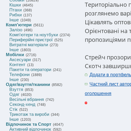
(10829)
Територіально п
Кішки
(4645)
Птахи
(368)
розглянемо варі
Рибки
(137)
Інше
Цікавлять оптові
(1049)
Комп'ютери
(5611)
Орієнтовані на 
Залізо
(496)
Комп'ютери та ноутбуки
(2374)
пропозиціями п
Периферійні пристрої
(525)
Витратні матеріали
(273)
Інше
(1803)
Мобілки
(2716)
Стрейч прозорий
Аксесуари
(317)
Скотч завширшк
Контент
(13)
Пакети та оператори
(241)
Телефони
Додати в портфел
(1889)
Інше
(230)
Частний лист авто
Одяг/взуття/тканини
(8582)
Взуття
(853)
оголошення
Одяг
(4020)
Весільні вбрання
(742)
Секонд-хенд
(748)
Стік
(522)
Трикотаж та вироби
(344)
Інше
(1203)
Відпочинок та Спорт
(4047)
Активний відпочинок
(592)