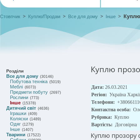
>
>
>
>
Куплю
Стовпчик
Куплю/Продам
Все для дому
Інше
Куплю прозо
Розділи
Все для дому
(30146)
Побутова техніка
(5019)
Меблі
Дата:
26.03.2021
(6073)
Предмети побуту
(2697)
Регіон:
Україна Харкі
Рослини
(773)
Телефони:
+38066111
Інше
(15378)
Дитячий світ
(4636)
Контактна особа:
Ол
Іграшки
(409)
Рубрика:
Куплю
Коляски
(1489)
Одяг
Вартість:
Договірна
(1279)
Інше
(1407)
Куплю прозору с
Тварини
(17522)
Собаки