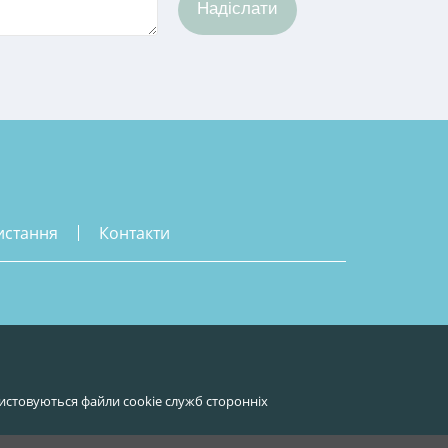
Надіслати
истання
контакти
истовуються файли cookie служб сторонніх