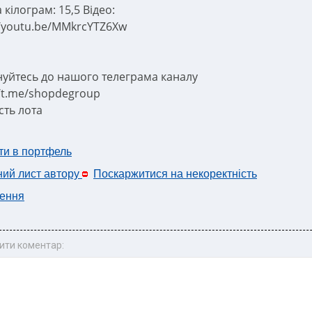
 кілограм: 15,5 Відео:
//youtu.be/MMkrcYTZ6Xw
уйтесь до нашого телеграма каналу
//t.me/shopdegroup
сть лота
ти в портфель
ний лист автору
Поскаржитися на некоректність
ення
ити коментар: