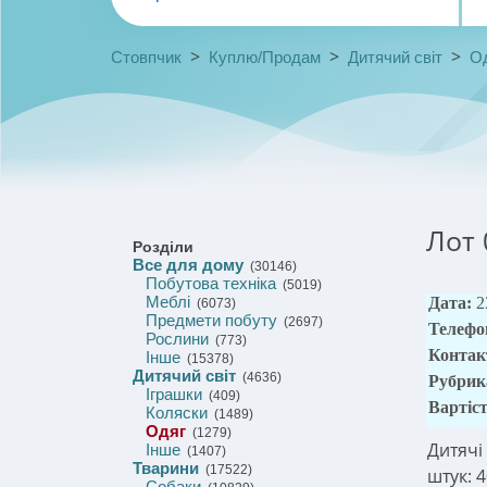
>
>
>
Стовпчик
Куплю/Продам
Дитячий світ
О
Лот 
Розділи
Все для дому
(30146)
Побутова техніка
(5019)
Меблі
Дата:
2
(6073)
Предмети побуту
(2697)
Телефо
Рослини
(773)
Контак
Інше
(15378)
Дитячий світ
(4636)
Рубрик
Іграшки
(409)
Вартіс
Коляски
(1489)
Одяг
(1279)
Дитячі 
Інше
(1407)
Тварини
(17522)
штук: 4
Собаки