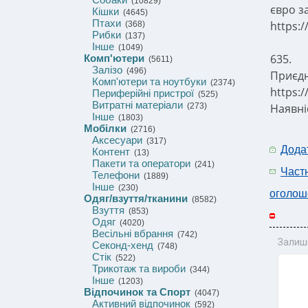
(10829)
євро за
Кішки
(4645)
Птахи
https:
(368)
Рибки
(137)
Інше
(1049)
635.
Комп'ютери
(5611)
Залізо
(496)
Приєдн
Комп'ютери та ноутбуки
(2374)
https:
Периферійні пристрої
(525)
Витратні матеріали
(273)
Наявні
Інше
(1803)
Мобілки
(2716)
Аксесуари
(317)
Дода
Контент
(13)
Пакети та оператори
(241)
Част
Телефони
(1889)
Інше
(230)
оголош
Одяг/взуття/тканини
(8582)
Взуття
(853)
Одяг
(4020)
Весільні вбрання
(742)
Залиш
Секонд-хенд
(748)
Стік
(522)
Трикотаж та вироби
(344)
Інше
(1203)
Відпочинок та Спорт
(4047)
Активний відпочинок
(592)