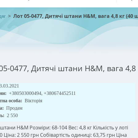
>
Лот 05-0477, Дитячі штани H&M, вага 4,8 кг (40 
дяг
05-0477, Дитячі штани H&M, вага 4,8 
3.03.2021
ни:
+380503000494, +380674452511
тна особа:
Вікторія
а:
Продам
ть:
2 550
штани H&M Розміри: 68-104 Вес: 4,8 кг Кількість у лоті
0 Ціна: 2 550 грн Собівартість одиниці: 63,75 грн Ціна