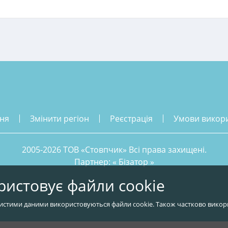
ння
змінити регіон
реєстрація
умови викор
2005-2026 ТОВ «Стовпчик» Всі права захищені.
Партнер: «
Бізатор
»
ристовує файли cookie
истими даними використовуються файли cookie. Також частково викор