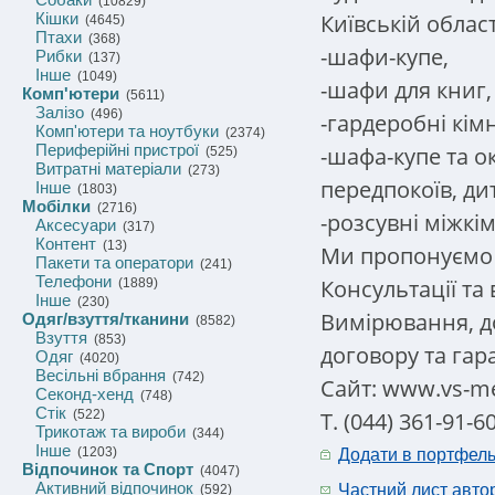
(10829)
Київській област
Кішки
(4645)
Птахи
(368)
-шафи-купе,
Рибки
(137)
Інше
(1049)
-шафи для книг,
Комп'ютери
(5611)
Залізо
(496)
-гардеробні кім
Комп'ютери та ноутбуки
(2374)
Периферійні пристрої
-шафа-купе та о
(525)
Витратні матеріали
(273)
передпокоїв, дит
Інше
(1803)
Мобілки
(2716)
-розсувні міжкі
Аксесуари
(317)
Контент
(13)
Ми пропонуємо 
Пакети та оператори
(241)
Телефони
Консультації та
(1889)
Інше
(230)
Вимірювання, д
Одяг/взуття/тканини
(8582)
Взуття
(853)
договору та гара
Одяг
(4020)
Весільні вбрання
(742)
Сайт: www.vs-me
Секонд-хенд
(748)
Стік
Т. (044) 361-91-6
(522)
Трикотаж та вироби
(344)
Інше
(1203)
Додати в портфел
Відпочинок та Спорт
(4047)
Активний відпочинок
Частний лист авто
(592)