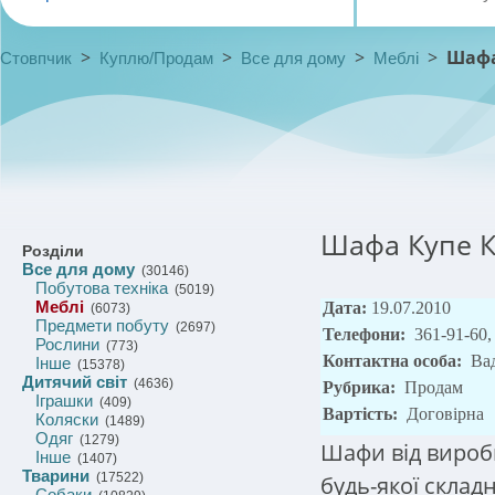
>
>
>
>
Шафа
Стовпчик
Куплю/Продам
Все для дому
Меблі
Шафа Купе К
Розділи
Все для дому
(30146)
Побутова техніка
(5019)
Меблі
Дата:
19.07.2010
(6073)
Предмети побуту
(2697)
Телефони:
361-91-60,
Рослини
(773)
Контактна особа:
Ва
Інше
(15378)
Дитячий світ
(4636)
Рубрика:
Продам
Іграшки
(409)
Вартість:
Договірна
Коляски
(1489)
Одяг
(1279)
Шафи від виробн
Інше
(1407)
Тварини
(17522)
будь-якої складн
Собаки