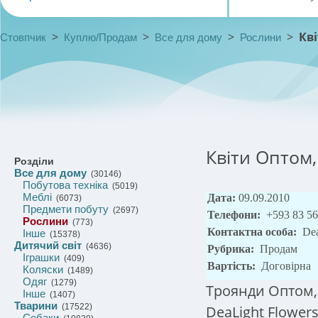
>
>
>
>
Кв
Стовпчик
Куплю/Продам
Все для дому
Рослини
Квіти Оптом
Розділи
Все для дому
(30146)
Побутова техніка
(5019)
Меблі
Дата:
09.09.2010
(6073)
Предмети побуту
(2697)
Телефони:
+593 83 56
Рослини
(773)
Контактна особа:
Dea
Інше
(15378)
Дитячий світ
(4636)
Рубрика:
Продам
Іграшки
(409)
Вартість:
Договірна
Коляски
(1489)
Одяг
(1279)
Троянди Оптом, 
Інше
(1407)
Тварини
(17522)
DeaLight Flower
Собаки