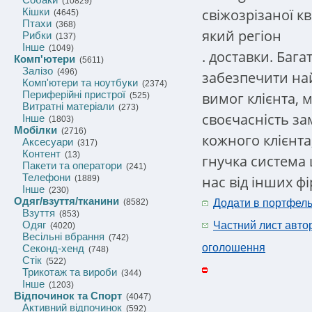
(10829)
свіжозрізаної кв
Кішки
(4645)
Птахи
(368)
який регіон
Рибки
(137)
Інше
(1049)
. доставки. Баг
Комп'ютери
(5611)
Залізо
(496)
забезпечити на
Комп'ютери та ноутбуки
(2374)
Периферійні пристрої
вимог клієнта,
(525)
Витратні матеріали
(273)
своєчасність за
Інше
(1803)
Мобілки
(2716)
кожного клієнта
Аксесуари
(317)
Контент
(13)
гнучка система 
Пакети та оператори
(241)
Телефони
нас від інших фі
(1889)
Інше
(230)
Одяг/взуття/тканини
(8582)
Додати в портфел
Взуття
(853)
Одяг
Частний лист авто
(4020)
Весільні вбрання
(742)
оголошення
Секонд-хенд
(748)
Стік
(522)
Трикотаж та вироби
(344)
Інше
(1203)
Відпочинок та Спорт
(4047)
Активний відпочинок
(592)