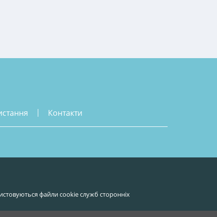
истання
контакти
истовуються файли cookie служб сторонніх