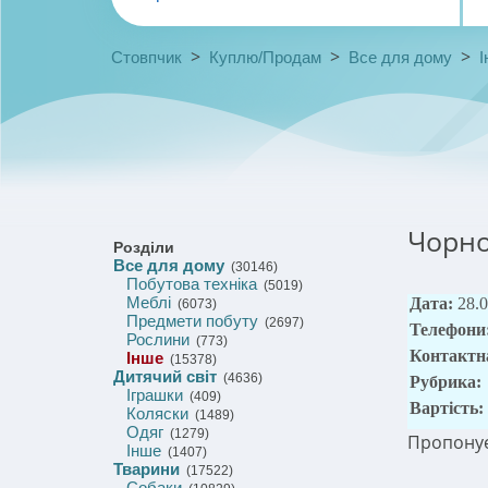
>
>
>
Стовпчик
Куплю/Продам
Все для дому
І
Чорн
Розділи
Все для дому
(30146)
Побутова техніка
(5019)
Меблі
Дата:
28.
(6073)
Предмети побуту
(2697)
Телефони
Рослини
(773)
Контактн
Інше
(15378)
Дитячий світ
(4636)
Рубрика:
Іграшки
(409)
Вартість:
Коляски
(1489)
Одяг
(1279)
Пропонує
Інше
(1407)
Тварини
(17522)
Собаки