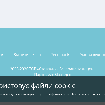
ння
змінити регіон
реєстрація
умови викор
2005-2026 ТОВ «Стовпчик» Всі права захищені.
Партнер: «
Бізатор
»
ристовує файли cookie
истими даними використовуються файли cookie. Також частково викор