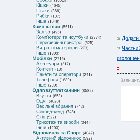
(10829)
Кішки
(4645)
Птахи
(368)
Рибки
(137)
Інше
(1049)
Комп'ютери
(5611)
Залізо
(496)
Комп'ютери та ноутбуки
(2374)
Додати
Периферійні пристрої
(525)
Витратні матеріали
Частни
(273)
Інше
(1803)
Мобілки
оголошен
(2716)
Аксесуари
(317)
Контент
(13)
Пакети та оператори
(241)
Телефони
(1889)
Залишити
Інше
(230)
Одяг/взуття/тканини
(8582)
Взуття
(853)
Одяг
(4020)
Весільні вбрання
(742)
Секонд-хенд
(748)
Стік
(522)
Трикотаж та вироби
(344)
Інше
(1203)
Відпочинок та Спорт
(4047)
Активний відпочинок
(592)