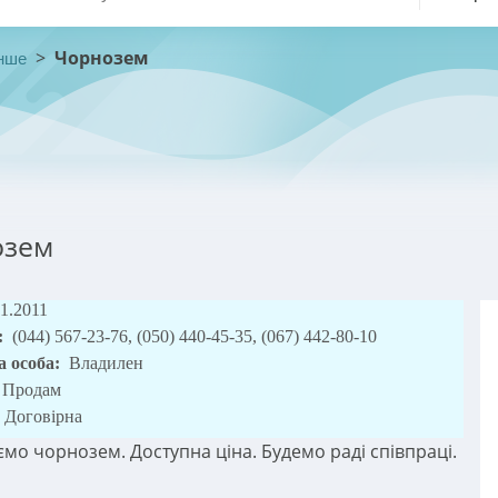
>
Чорнозем
нше
озем
01.2011
:
(044) 567-23-76, (050) 440-45-35, (067) 442-80-10
а особа:
Владилен
Продам
Договірна
мо чорнозем. Доступна ціна. Будемо раді співпраці.