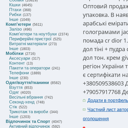
(10829)
Оптовий продаж
Кішки
(4645)
Птахи
(368)
упаковка. В ная
Рибки
(137)
Інше
(1049)
арабські емірат
Комп'ютери
(5611)
Залізо
(496)
голограмами jad
Комп'ютери та ноутбуки
(2374)
Периферійні пристрої
помада cr dior 1
(525)
Витратні матеріали
(273)
дол тіні + пудра 
Інше
(1803)
Мобілки
(2716)
дол тон. крем gi
Аксесуари
(317)
Контент
(13)
регіон України т
Пакети та оператори
(241)
Телефони
є сертифікати н
(1889)
Інше
(230)
+380509538603 
Одяг/взуття/тканини
(8582)
Взуття
(853)
+79057917768 Д
Одяг
(4020)
Весільні вбрання
(742)
Додати в портфел
Секонд-хенд
(748)
Стік
(522)
Частний лист авто
Трикотаж та вироби
(344)
Інше
(1203)
оголошення
Відпочинок та Спорт
(4047)
Активний відпочинок
(592)