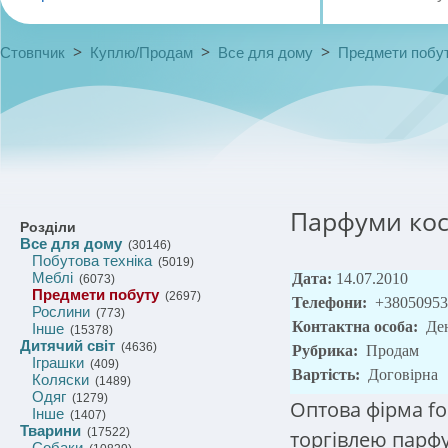
>
>
>
Стовпчик
Куплю/Продам
Все для дому
Предмети побу
Парфуми кос
Розділи
Все для дому
(30146)
Побутова техніка
(5019)
Меблі
Дата:
14.07.2010
(6073)
Предмети побуту
(2697)
Телефони:
+38050953
Рослини
(773)
Контактна особа:
Де
Інше
(15378)
Дитячий світ
(4636)
Рубрика:
Продам
Іграшки
(409)
Вартість:
Договірна
Коляски
(1489)
Одяг
(1279)
Оптова фірма f
Інше
(1407)
Тварини
(17522)
торгівлею парфум
Собаки