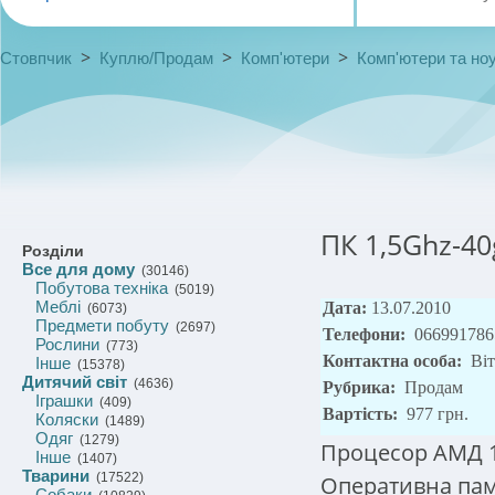
>
>
>
Стовпчик
Куплю/Продам
Комп'ютери
Комп'ютери та но
ПК 1,5Ghz-40
Розділи
Все для дому
(30146)
Побутова техніка
(5019)
Меблі
Дата:
13.07.2010
(6073)
Предмети побуту
(2697)
Телефони:
066991786
Рослини
(773)
Контактна особа:
Віт
Інше
(15378)
Дитячий світ
(4636)
Рубрика:
Продам
Іграшки
(409)
Вартість:
977 грн.
Коляски
(1489)
Одяг
(1279)
Процесор АМД 
Інше
(1407)
Тварини
(17522)
Оперативна пам
Собаки