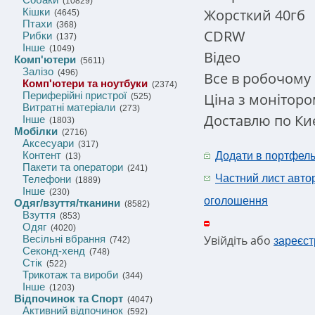
(10829)
Жорсткий 40гб
Кішки
(4645)
Птахи
(368)
CDRW
Рибки
(137)
Інше
(1049)
Відео
Комп'ютери
(5611)
Залізо
(496)
Все в робочому с
Комп'ютери та ноутбуки
(2374)
Периферійні пристрої
Ціна з монітором
(525)
Витратні матеріали
(273)
Доставлю по Киє
Інше
(1803)
Мобілки
(2716)
Аксесуари
(317)
Контент
Додати в портфел
(13)
Пакети та оператори
(241)
Частний лист авто
Телефони
(1889)
Інше
(230)
оголошення
Одяг/взуття/тканини
(8582)
Взуття
(853)
Одяг
(4020)
Весільні вбрання
Увійдіть або
(742)
зареєст
Секонд-хенд
(748)
Стік
(522)
Трикотаж та вироби
(344)
Інше
(1203)
Відпочинок та Спорт
(4047)
Активний відпочинок
(592)