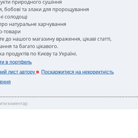
укти природного сушіння
я, бобові та злаки для пророщування
ні солодощі
про натуральне харчування
ко-товари
те до нашого магазину враження, цікаві статті,
ання та багато цікавого.
а продуктів по Києву та Україні.
ти в портфель
ний лист автору
Поскаржитися на некоректність
ення
ити коментар: