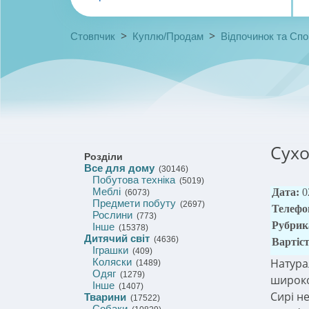
>
>
Стовпчик
Куплю/Продам
Відпочинок та Спо
Сухо
Розділи
Все для дому
(30146)
Побутова техніка
(5019)
Меблі
Дата:
0
(6073)
Предмети побуту
(2697)
Телефо
Рослини
(773)
Рубрик
Інше
(15378)
Дитячий світ
(4636)
Вартіс
Іграшки
(409)
Коляски
Натура
(1489)
Одяг
(1279)
широко
Інше
(1407)
Сирі н
Тварини
(17522)
Собаки