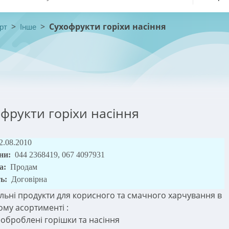
>
>
Сухофрукти горіхи насіння
рт
Інше
фрукти горіхи насіння
2.08.2010
ни:
044 2368419, 067 4097931
а:
Продам
ть:
Договірна
льні продукти для корисного та смачного харчування в
му асортименті :
еоброблені горішки та насіння