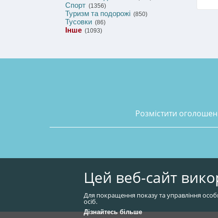
Спорт
(1356)
Туризм та подорожі
(850)
Тусовки
(86)
Інше
(1093)
розмістити оголоше
Цей веб-сайт вико
Для покращення показу та управління особ
осіб.
Дізнайтесь більше