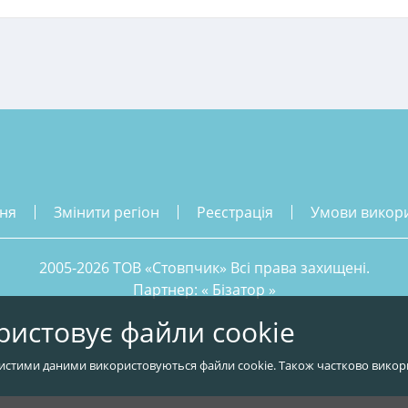
ння
змінити регіон
реєстрація
умови викор
2005-2026 ТОВ «Стовпчик» Всі права захищені.
Партнер: «
Бізатор
»
ристовує файли cookie
истими даними використовуються файли cookie. Також частково викор