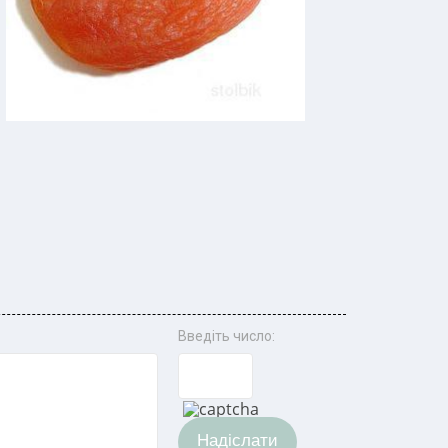
Введіть число:
Надіслати