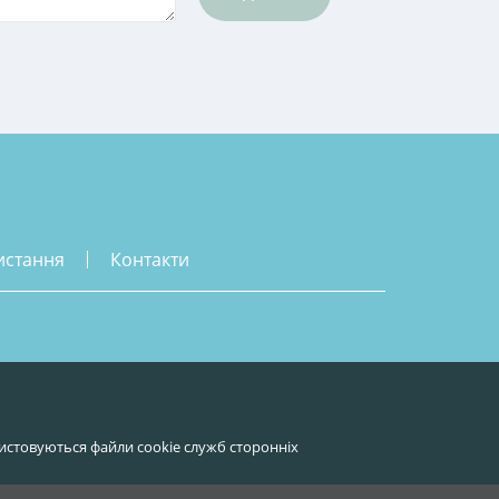
истання
контакти
истовуються файли cookie служб сторонніх