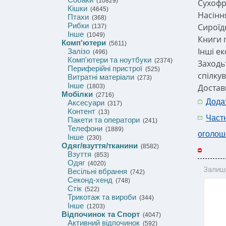
(10829)
Сухофр
Кішки
(4645)
Насінн
Птахи
(368)
Рибки
Сироїд
(137)
Інше
(1049)
Книги 
Комп'ютери
(5611)
Інші е
Залізо
(496)
Комп'ютери та ноутбуки
(2374)
Заходь
Периферійні пристрої
(525)
спілкув
Витратні матеріали
(273)
Інше
Доставк
(1803)
Мобілки
(2716)
Дода
Аксесуари
(317)
Контент
(13)
Част
Пакети та оператори
(241)
Телефони
(1889)
оголош
Інше
(230)
Одяг/взуття/тканини
(8582)
Взуття
(853)
Одяг
(4020)
Залиш
Весільні вбрання
(742)
Секонд-хенд
(748)
Стік
(522)
Трикотаж та вироби
(344)
Інше
(1203)
Відпочинок та Спорт
(4047)
Активний відпочинок
(592)