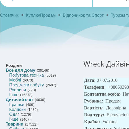
>
>
>
Стовпчик
Куплю/Продам
Відпочинок та Спорт
Туризм т
Wreck Дайві
Розділи
Все для дому
(30146)
Побутова техніка
(5019)
Меблі
Дата:
07.07.2010
(6073)
Предмети побуту
(2697)
Телефони:
+38050393
Рослини
(773)
Контактна особа:
На
Інше
(15378)
Дитячий світ
(4636)
Рубрика:
Продам
Іграшки
(409)
Вартість:
Договірна
Коляски
(1489)
Одяг
Вид туру:
Екскурсії
(1279)
Інше
(1407)
Країна:
Україна
Тварини
(17522)
Дата початку (у форм
Собаки