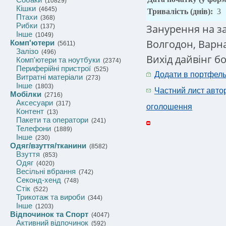
(10829)
Кішки
(4645)
Тривалість (днів):
3
Птахи
(368)
Рибки
Занурення на за
(137)
Інше
(1049)
Волгодон, Варна
Комп'ютери
(5611)
Залізо
(496)
Вихід дайвінг бо
Комп'ютери та ноутбуки
(2374)
Периферійні пристрої
(525)
Додати в портфел
Витратні матеріали
(273)
Інше
(1803)
Частний лист авто
Мобілки
(2716)
Аксесуари
(317)
оголошення
Контент
(13)
Пакети та оператори
(241)
Телефони
(1889)
Інше
(230)
Одяг/взуття/тканини
(8582)
Взуття
(853)
Одяг
(4020)
Весільні вбрання
(742)
Секонд-хенд
(748)
Стік
(522)
Трикотаж та вироби
(344)
Інше
(1203)
Відпочинок та Спорт
(4047)
Активний відпочинок
(592)