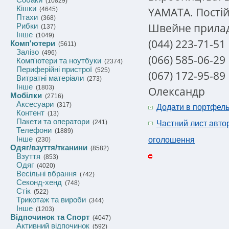
(10829)
Кішки
YAMATA. Постій
(4645)
Птахи
(368)
Швейне прилад
Рибки
(137)
Інше
(1049)
(044) 223-71-51
Комп'ютери
(5611)
Залізо
(496)
(066) 585-06-29
Комп'ютери та ноутбуки
(2374)
Периферійні пристрої
(525)
(067) 172-95-89
Витратні матеріали
(273)
Інше
(1803)
Олександр
Мобілки
(2716)
Аксесуари
(317)
Додати в портфел
Контент
(13)
Пакети та оператори
(241)
Частний лист авто
Телефони
(1889)
Інше
оголошення
(230)
Одяг/взуття/тканини
(8582)
Взуття
(853)
Одяг
(4020)
Весільні вбрання
(742)
Секонд-хенд
(748)
Стік
(522)
Трикотаж та вироби
(344)
Інше
(1203)
Відпочинок та Спорт
(4047)
Активний відпочинок
(592)