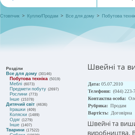
>
>
>
Стовпчик
Куплю/Продам
Все для дому
Побутова техні
Швейні та в
Розділи
Все для дому
(30146)
Побутова техніка
(5019)
Меблі
Дата:
05.07.2010
(6073)
Предмети побуту
(2697)
Телефони:
(044) 223-
Рослини
(773)
Контактна особа:
Ол
Інше
(15378)
Дитячий світ
(4636)
Рубрика:
Продам
Іграшки
(409)
Вартість:
Договірна
Коляски
(1489)
Одяг
(1279)
Швейні та виш
Інше
(1407)
Тварини
(17522)
виробництва. B
Собаки