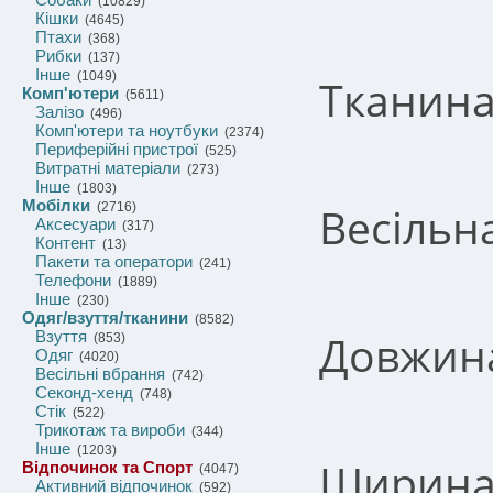
(10829)
Кішки
(4645)
Птахи
(368)
Рибки
(137)
Інше
(1049)
Тканина
Комп'ютери
(5611)
Залізо
(496)
Комп'ютери та ноутбуки
(2374)
Периферійні пристрої
(525)
Витратні матеріали
(273)
Інше
(1803)
Мобілки
Весільн
(2716)
Аксесуари
(317)
Контент
(13)
Пакети та оператори
(241)
Телефони
(1889)
Інше
(230)
Одяг/взуття/тканини
(8582)
Довжина
Взуття
(853)
Одяг
(4020)
Весільні вбрання
(742)
Секонд-хенд
(748)
Стік
(522)
Трикотаж та вироби
(344)
Інше
(1203)
Ширина-
Відпочинок та Спорт
(4047)
Активний відпочинок
(592)