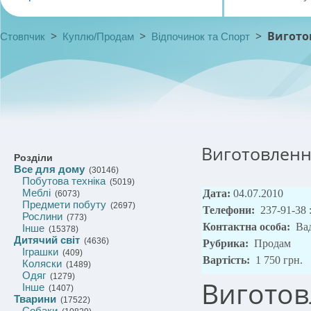
>
>
>
Вигото
Стовпчик
Куплю/Продам
Відпочинок та Спорт
Виготовлення
Розділи
Все для дому
(30146)
Побутова техніка
(5019)
Меблі
Дата:
04.07.2010
(6073)
Предмети побуту
(2697)
Телефони:
237-91-38 
Рослини
(773)
Контактна особа:
Ва
Інше
(15378)
Дитячий світ
(4636)
Рубрика:
Продам
Іграшки
(409)
Вартість:
1 750 грн.
Коляски
(1489)
Одяг
(1279)
Виготов
Інше
(1407)
Тварини
(17522)
Собаки