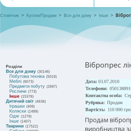
>
>
>
>
Вібро
Стовпчик
Куплю/Продам
Все для дому
Інше
Вібропрес л
Розділи
Все для дому
(30146)
Побутова техніка
(5019)
Меблі
Дата:
03.07.2010
(6073)
Предмети побуту
(2697)
Телефони:
050138891
Рослини
(773)
Контактна особа:
Се
Інше
(15378)
Дитячий світ
(4636)
Рубрика:
Продам
Іграшки
(409)
Вартість:
110 000 грн
Коляски
(1489)
Одяг
(1279)
Продам віброп
Інше
(1407)
Тварини
(17522)
виробництва з
Собаки