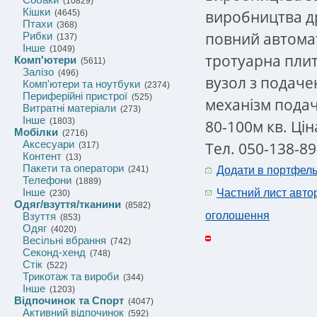
(10829)
Кішки
виробництва д
(4645)
Птахи
(368)
повний автомат
Рибки
(137)
Інше
(1049)
тротуарна плит
Комп'ютери
(5611)
Залізо
(496)
вузол з подаче
Комп'ютери та ноутбуки
(2374)
Периферійні пристрої
(525)
механізм подачі
Витратні матеріали
(273)
Інше
(1803)
80-100м кв. Цін
Мобілки
(2716)
Аксесуари
Тел. 050-138-89
(317)
Контент
(13)
Пакети та оператори
(241)
Додати в портфел
Телефони
(1889)
Інше
Частний лист авто
(230)
Одяг/взуття/тканини
(8582)
оголошення
Взуття
(853)
Одяг
(4020)
Весільні вбрання
(742)
Секонд-хенд
(748)
Стік
(522)
Трикотаж та вироби
(344)
Інше
(1203)
Відпочинок та Спорт
(4047)
Активний відпочинок
(592)