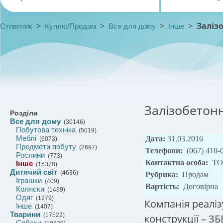
>
>
>
>
Заліз
Стовпчик
Куплю/Продам
Все для дому
Інше
Залізобетонн
Розділи
Все для дому
(30146)
Побутова техніка
(5019)
Меблі
Дата:
31.03.2016
(6073)
Предмети побуту
(2697)
Телефони:
(067) 410-
Рослини
(773)
Контактна особа:
ТО
Інше
(15378)
Дитячий світ
(4636)
Рубрика:
Продам
Іграшки
(409)
Вартість:
Договірна
Коляски
(1489)
Одяг
(1279)
Компанія реаліз
Інше
(1407)
Тварини
(17522)
конструкції – З
Собаки