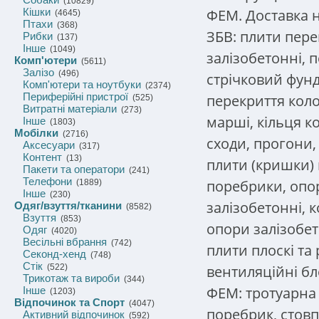
(10829)
ФЕМ. Доставка н
Кішки
(4645)
Птахи
(368)
ЗБВ: плити пере
Рибки
(137)
Інше
(1049)
залізобетонні, 
Комп'ютери
(5611)
Залізо
(496)
стрічковий фунда
Комп'ютери та ноутбуки
(2374)
Периферійні пристрої
перекриття коло
(525)
Витратні матеріали
(273)
марші, кільця к
Інше
(1803)
Мобілки
(2716)
сходи, прогони,
Аксесуари
(317)
Контент
(13)
плити (кришки) 
Пакети та оператори
(241)
Телефони
поребрики, опо
(1889)
Інше
(230)
залізобетонні, 
Одяг/взуття/тканини
(8582)
Взуття
(853)
опори залізобет
Одяг
(4020)
Весільні вбрання
(742)
плити плоскі та
Секонд-хенд
(748)
Стік
вентиляційні бл
(522)
Трикотаж та вироби
(344)
ФЕМ: тротуарна 
Інше
(1203)
Відпочинок та Спорт
(4047)
поребрик, стовп
Активний відпочинок
(592)